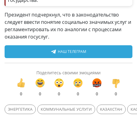
государства.
Президент подчеркнул, что в законодательство
следует ввести понятие социально значимых услуг и
регламентировать их по аналогии с процессами
оказания госуслуг.
НАШ ТЕЛЕГРАМ
Поделитесь своими эмоциями
0
0
0
0
0
0
ЭНЕРГЕТИКА
КОММУНАЛЬНЫЕ УСЛУГИ
КАЗАХСТАН
КА