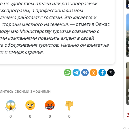
е не удобством отелей или разнообразием
ых программ, а профессионализмом
дневно работают с гостями. Это касается и
 стороны местного населения, —
отметил Олжас
 поручаю Министерству туризма совместно с
ими компаниями повысить акцент в своей
са обслуживания туристов. Именно он влияет на
и и имидж страны».
литесь своими эмоциями
В
0
0
0
0
О 