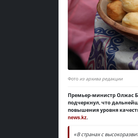
Фото
из архива редакции
Премьер-министр Олжас Б
подчеркнул, что дальнейш
повышения уровня качеств
news.kz
.
«В странах с высокоразви