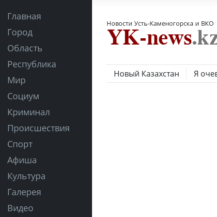
Главная
Новости Усть-Каменогорска и ВКО
Город
Область
Республика
Новый Казахстан
Я оче
Мир
Социум
Криминал
Происшествия
Спорт
Афиша
Культура
Галерея
Видео