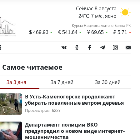
Сейчас 8 августа
24°C 7 м/с, ясно
Курсы Национального Банка РК
$
469.93
€
541.64
¥
69.65
₽
5.71
Самое читаемое
За 3 дня
За 7 дней
За 30 дней
В Усть-Каменогорске продолжают
убирать поваленные ветром деревья
Просмотров: 6227
Департамент полиции ВКО
предупредил о новом виде интернет-
мошенничества