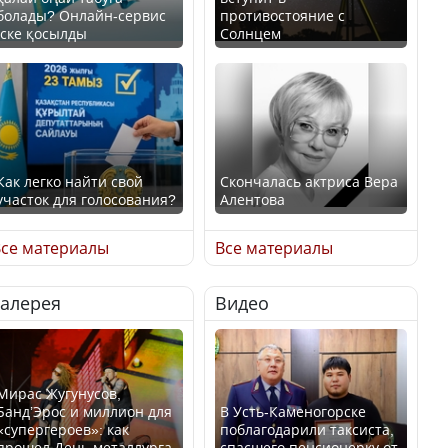
болады? Онлайн-сервис
противостояние с
іске қосылды
Солнцем
Как легко найти свой
Скончалась актриса Вера
участок для голосования?
Алентова
се материалы
Все материалы
Галерея
Видео
Минтруда назвало
В РФ вынесен заочный
отрасли с самыми
приговор по уголовному
высокими зарплатными
делу об убийстве Игоря
предложениями
Талькова
Мирас Жугунусов,
Банд’Эрос и миллион для
В Усть-Каменогорске
«супергероев»: как
поблагодарили таксиста,
прошел День металлурга
спасшего пенсионерку от