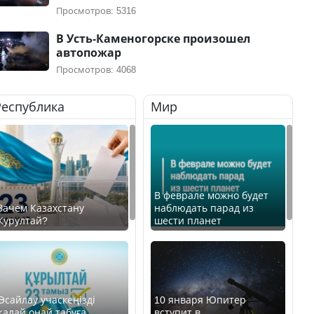
Просмотров: 5316
В Усть-Каменогорске произошел
автопожар
Просмотров: 4068
Республика
Мир
В феврале можно будет
Зачем Казахстану
наблюдать парад из
Курултай?
шести планет
Өсайлау учаскеңізді
10 января Юпитер
қалай оңай табуға
вступит в