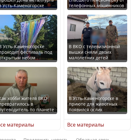
в Усть-Каменогорске
телефонных мошенников
Искусственный интеллект
В России введены
официально включили в
дополнительные
школьную программу
ограничения для
Казахстана
казахстанских прав
В Усть-Каменогорске
В ВКО с телевизионной
проходит фестиваль под
вышки сняли двоих
В Казахстане стало
открытым небом
малолетних детей
проще получить
направления на
Трамп официально
медицинские
вступил в должность
обследования
президента США
Как хобби жителя ВКО
В Усть-Каменогорске в
превратилось в
приюте для животных
путеводитель по планете
появился ослик
Луну признали объектом
Қазақстан Орталық Азия
культурного наследия,
се материалы
Все материалы
елдері арасында әл-ауқат
находящегося под
индексінде көш бастады
угрозой исчезновения
проекте
Предложить новость
Обратная связь