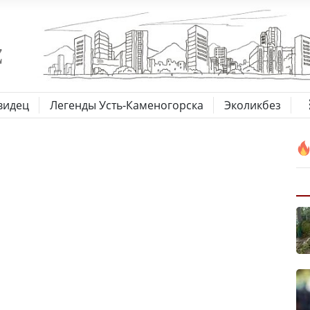
видец
Легенды Усть-Каменогорска
Эколикбез