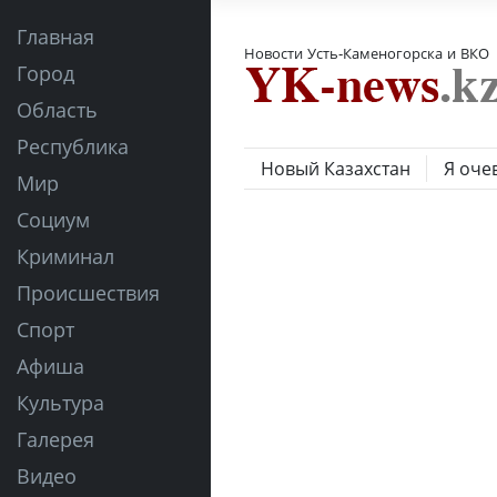
Главная
Новости Усть-Каменогорска и ВКО
Город
Область
Республика
Новый Казахстан
Я оче
Мир
Социум
Криминал
Происшествия
Спорт
Афиша
Культура
Галерея
Видео