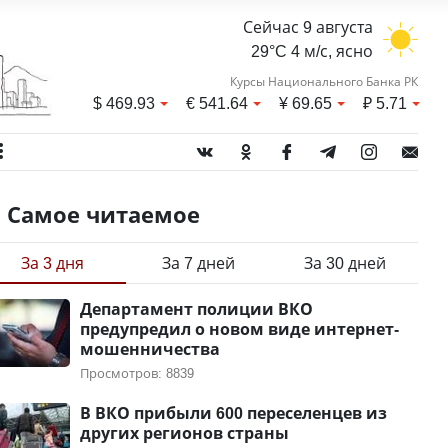
Сейчас 9 августа
29°C 4 м/с, ясно
Курсы Национального Банка РК
$
469.93
€
541.64
¥
69.65
₽
5.71
Самое читаемое
За 3 дня
За 7 дней
За 30 дней
Департамент полиции ВКО
предупредил о новом виде интернет-
мошенничества
Просмотров: 8839
В ВКО прибыли 600 переселенцев из
других регионов страны