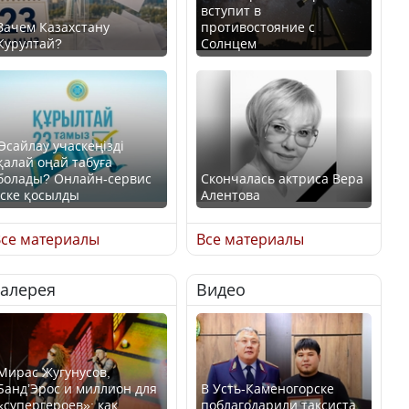
вступит в
Зачем Казахстану
противостояние с
Курултай?
Солнцем
Өсайлау учаскеңізді
қалай оңай табуға
болады? Онлайн-сервис
Скончалась актриса Вера
іске қосылды
Алентова
се материалы
Все материалы
Галерея
Видео
В РФ вынесен заочный
приговор по уголовному
Как легко найти свой
делу об убийстве Игоря
участок для голосования?
Талькова
Мирас Жугунусов,
Банд’Эрос и миллион для
В Усть-Каменогорске
«супергероев»: как
поблагодарили таксиста,