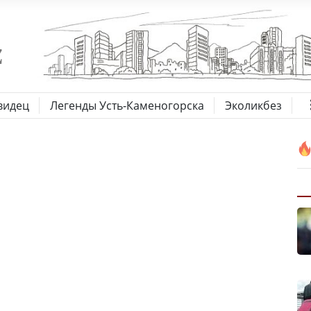
видец
Легенды Усть-Каменогорска
Эколикбез