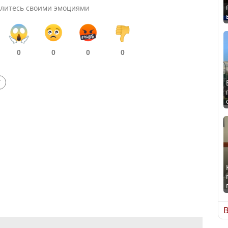
литесь своими эмоциями
0
0
0
0
Т
В