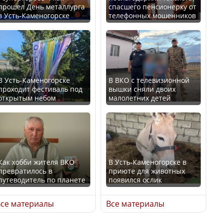
прошел День металлурга
спасшего пенсионерку от
в Усть-Каменогорске
телефонных мошенников
Минтруда назвало
В России введены
отрасли с самыми
дополнительные
высокими зарплатными
ограничения для
предложениями
казахстанских прав
В Усть-Каменогорске
В ВКО с телевизионной
проходит фестиваль под
вышки сняли двоих
открытым небом
малолетних детей
Искусственный интеллект
официально включили в
Трамп официально
школьную программу
вступил в должность
Казахстана
президента США
Как хобби жителя ВКО
В Усть-Каменогорске в
превратилось в
приюте для животных
В Казахстане стало
путеводитель по планете
появился ослик
проще получить
Луну признали объектом
направления на
культурного наследия,
се материалы
Все материалы
медицинские
находящегося под
обследования
угрозой исчезновения