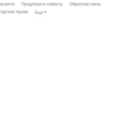
проекте
Предложить новость
Обратная связь
торские права
Еще
Станет ли
Қазақстан Орталық Азия
метапневмовирус
елдері арасында әл-ауқат
эпидемией, рассказали в
индексінде көш бастады
ВОЗ
Казахстан возглавил
Пассажирский самолет
рейтинг благополучия
потерпел крушение в
среди стран Центральной
Южной Корее, погибли
Азии
120 человек
Авиакатастрофа близ
Будут ли представлены
Актау: Путин принес