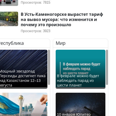
Просмотров: 7815
В Усть-Каменогорске вырастет тариф
на вывоз мусора: что изменится и
почему это произошло
Просмотров: 3923
Республика
Мир
Мощный звездопад
Персеиды достигнет пика
В феврале можно будет
над Казахстаном 12–13
наблюдать парад из
августа
шести планет
10 января Юпитер