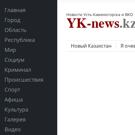
Главная
Новости Усть-Каменогорска и ВКО
Город
Область
Республика
Новый Казахстан
Я оче
Мир
Социум
Криминал
Происшествия
Спорт
Афиша
Культура
Галерея
Видео