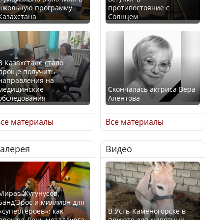
школьную программу
противостояние с
Казахстана
Солнцем
В Казахстане стало
проще получить
направления на
медицинские
Скончалась актриса Вера
обследования
Алентова
се материалы
Все материалы
Галерея
Видео
В РФ вынесен заочный
Қазақстан Орталық Азия
приговор по уголовному
елдері арасында әл-ауқат
делу об убийстве Игоря
индексінде көш бастады
Талькова
Мирас Жугунусов,
Банд’Эрос и миллион для
«супергероев»: как
В Усть-Каменогорске в
прошел День металлурга
приюте для животных