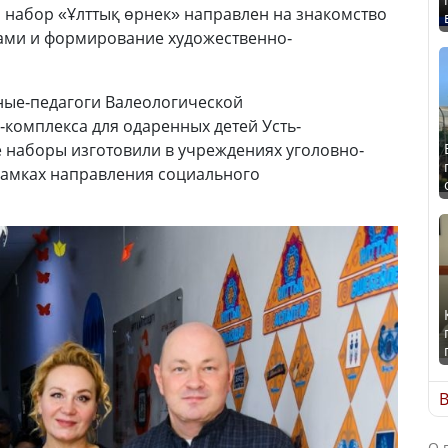
 набор «Ұлттық өрнек» направлен на знакомство
ами и формирование художественно-
ные-педагоги Валеологической
комплекса для одаренных детей Усть-
 наборы изготовили в учреждениях уголовно-
рамках направления социального
В
О 