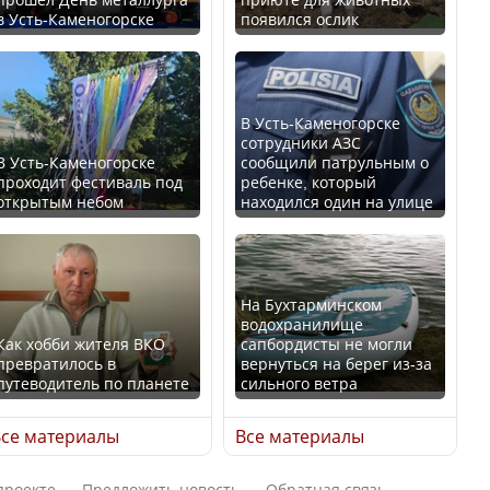
в Усть-Каменогорске
появился ослик
Казахстан возглавил
В России введены
рейтинг благополучия
дополнительные
среди стран Центральной
ограничения для
Азии
казахстанских прав
В Усть-Каменогорске
сотрудники АЗС
В Усть-Каменогорске
сообщили патрульным о
проходит фестиваль под
ребенке, который
открытым небом
находился один на улице
Будут ли представлены
Трамп официально
интересы регионов в
вступил в должность
Курултае?
президента США
На Бухтарминском
водохранилище
Как хобби жителя ВКО
сапбордисты не могли
превратилось в
вернуться на берег из-за
путеводитель по планете
сильного ветра
Ең төменгі жалақы,
Луну признали объектом
алимент, экология: жеті
культурного наследия,
се материалы
Все материалы
партия сайлаушылармен
находящегося под
нені талқылап жатыр?
угрозой исчезновения
проекте
Предложить новость
Обратная связь