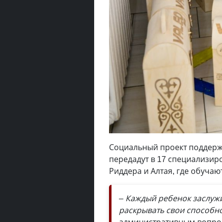
Социальный проект поддерж
передадут в 17 специализир
Риддера и Алтая, где обучаю
– Каждый ребенок заслужи
раскрывать свои способн
административным вопро