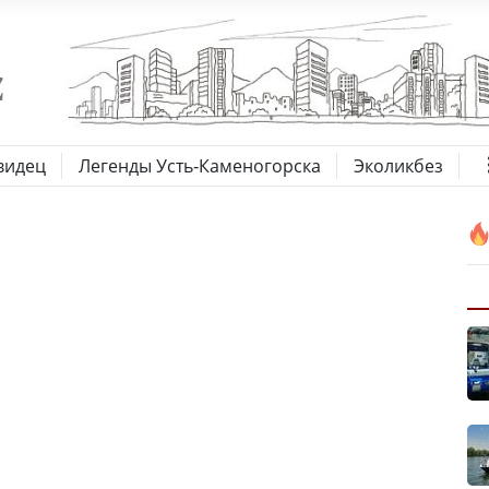
видец
Легенды Усть-Каменогорска
Эколикбез