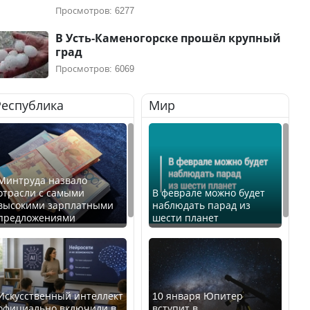
Просмотров: 6277
В Усть-Каменогорске прошёл крупный
град
Просмотров: 6069
Республика
Мир
Минтруда назвало
отрасли с самыми
В феврале можно будет
высокими зарплатными
наблюдать парад из
предложениями
шести планет
Искусственный интеллект
10 января Юпитер
официально включили в
вступит в