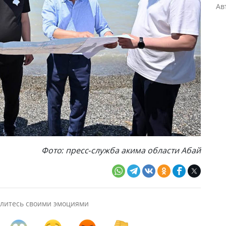
Ав
Фото: пресс-служба акима области Абай
литесь своими эмоциями