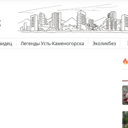
видец
Легенды Усть-Каменогорска
Эколикбез