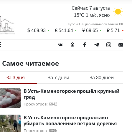
Сейчас 7 августа
15°C 1 м/с, ясно
Курсы Национального Банка РК
$
469.93
€
541.64
¥
69.65
₽
5.71
Самое читаемое
За 3 дня
За 7 дней
За 30 дней
В Усть-Каменогорске прошёл крупный
град
Просмотров: 6942
В Усть-Каменогорске продолжают
убирать поваленные ветром деревья
Просмотров: 6085