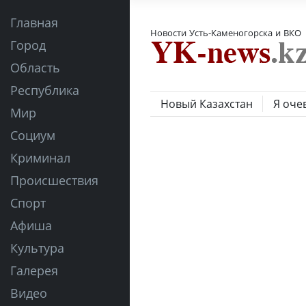
Главная
Новости Усть-Каменогорска и ВКО
Город
Область
Республика
Новый Казахстан
Я оче
Мир
Социум
Криминал
Происшествия
Спорт
Афиша
Культура
Галерея
Видео