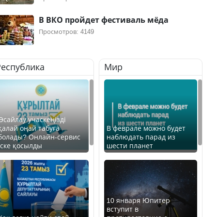
В ВКО пройдет фестиваль мёда
Просмотров: 4149
Республика
Мир
Өсайлау учаскеңізді
қалай оңай табуға
В феврале можно будет
болады? Онлайн-сервис
наблюдать парад из
іске қосылды
шести планет
10 января Юпитер
вступит в