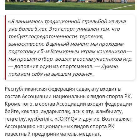
«Я занимаюсь традиционной стрельбой из лука
уже более 5 лет. Этот спорт уникален тем, что
требует сосредоточенности, терпения,
выносливости. В данный момент мы проходим
подготовку к 5-м Всемирным играм кочевников —
мы прошли отбор, вошли в состав участников игр
,
— дополнил один из спортсменов.
— Думаю,
покажем себя на высшем уровне».
Республиканская федерация садақ ату входит в
состав Ассоциации национальных видов спорта РК.
Кроме того, в состав Ассоциации входят федерации
байге, көкпар, аударыспақ, асық ату, жамбы ату,
теңге ілу, құсбегілік, «JORYQ» и другие. Возглавляет
Ассоциацию национальных видов спорта РК
известный предприниматель, меценат,