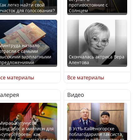
Как легко найти свой
противостояние с
участок для голосования?
Солнцем
Минтруда назвало
отрасли с самыми
высокими зарплатными
Скончалась актриса Вера
предложениями
Алентова
се материалы
Все материалы
Галерея
Видео
Искусственный интеллект
В РФ вынесен заочный
официально включили в
приговор по уголовному
школьную программу
делу об убийстве Игоря
Казахстана
Талькова
Мирас Жугунусов,
Банд’Эрос и миллион для
В Усть-Каменогорске
«супергероев»: как
поблагодарили таксиста,
прошел День металлурга
спасшего пенсионерку от