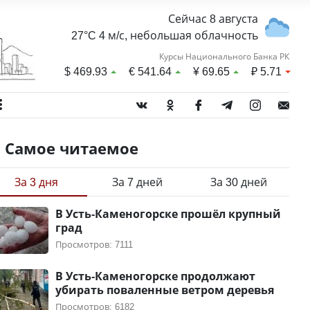
Сейчас 8 августа
27°C 4 м/с, небольшая облачность
Курсы Национального Банка РК
$
469.93
€
541.64
¥
69.65
₽
5.71
Самое читаемое
За 3 дня
За 7 дней
За 30 дней
В Усть-Каменогорске прошёл крупный
град
Просмотров: 7111
В Усть-Каменогорске продолжают
убирать поваленные ветром деревья
Просмотров: 6182