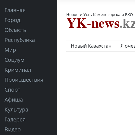
Главная
Новости Усть-Каменогорска и ВКО
Город
Область
Республика
Новый Казахстан
Я оче
Мир
Социум
Криминал
Происшествия
Спорт
Афиша
Культура
Галерея
Видео