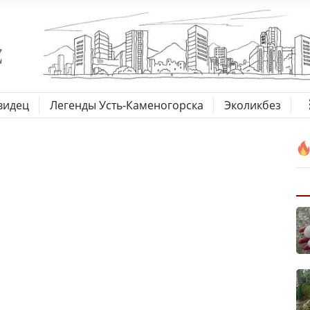
видец
Легенды Усть-Каменогорска
Эколикбез