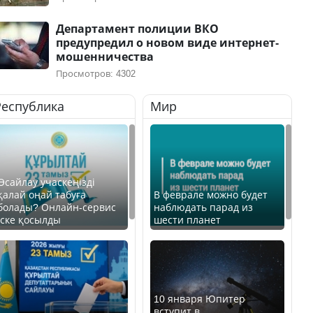
Департамент полиции ВКО
предупредил о новом виде интернет-
мошенничества
Просмотров: 4302
Республика
Мир
Өсайлау учаскеңізді
қалай оңай табуға
В феврале можно будет
болады? Онлайн-сервис
наблюдать парад из
іске қосылды
шести планет
10 января Юпитер
вступит в