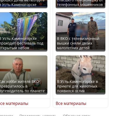
В Казахстане стало
в Усть-Каменогорске
телефонных мошенников
проще получить
В России введены
направления на
дополнительные
медицинские
ограничения для
обследования
казахстанских прав
В Усть-Каменогорске
В ВКО с телевизионной
проходит фестиваль под
вышки сняли двоих
открытым небом
малолетних детей
Қазақстан Орталық Азия
Трамп официально
елдері арасында әл-ауқат
вступил в должность
индексінде көш бастады
президента США
Как хобби жителя ВКО
В Усть-Каменогорске в
превратилось в
приюте для животных
путеводитель по планете
появился ослик
Казахстан возглавил
Луну признали объектом
рейтинг благополучия
культурного наследия,
се материалы
Все материалы
среди стран Центральной
находящегося под
Азии
угрозой исчезновения
проекте
Предложить новость
Обратная связь