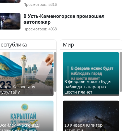
Просмотров: 5316
В Усть-Каменогорске произошел
автопожар
Просмотров: 4068
Республика
Мир
В феврале можно будет
Зачем Казахстану
наблюдать парад из
Курултай?
шести планет
Өсайлау учаскеңізді
10 января Юпитер
қалай оңай табуға
вступит в