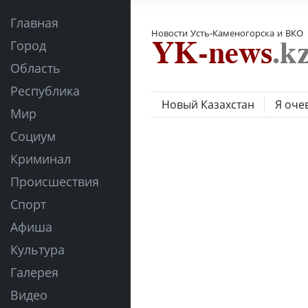
Главная
Новости Усть-Каменогорска и ВКО
Город
Область
Республика
Новый Казахстан
Я оче
Мир
Социум
Криминал
Происшествия
Спорт
Афиша
Культура
Галерея
Видео