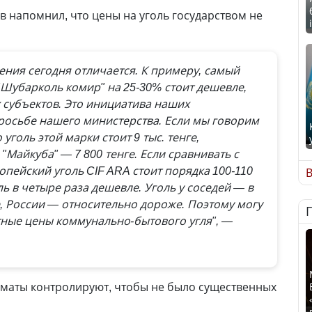
в напомнил, что цены на уголь государством не
ления сегодня отличается. К примеру, самый
Шубарколь комир" на 25-30% стоит дешевле,
 субъектов. Это инициатива наших
росьбе нашего министерства. Если мы говорим
 уголь этой марки стоит 9 тыс. тенге,
"Майкуба" — 7 800 тенге. Если сравнивать с
пейский уголь CIF ARA стоит порядка 100-110
В
ль в четыре раза дешевле. Уголь у соседей — в
, России — относительно дороже. Поэтому могу
ртные цены коммунально-бытового угля", —
киматы контролируют, чтобы не было существенных