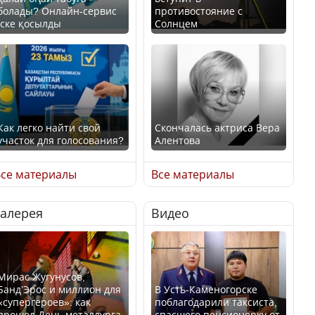
болады? Онлайн-сервис
противостояние с
іске қосылды
Солнцем
Как легко найти свой
Скончалась актриса Вера
участок для голосования?
Алентова
се материалы
Все материалы
Галерея
Видео
Минтруда назвало
В РФ вынесен заочный
отрасли с самыми
приговор по уголовному
высокими зарплатными
делу об убийстве Игоря
предложениями
Талькова
Мирас Жугунусов,
Банд’Эрос и миллион для
В Усть-Каменогорске
«супергероев»: как
поблагодарили таксиста,
прошел День металлурга
спасшего пенсионерку от