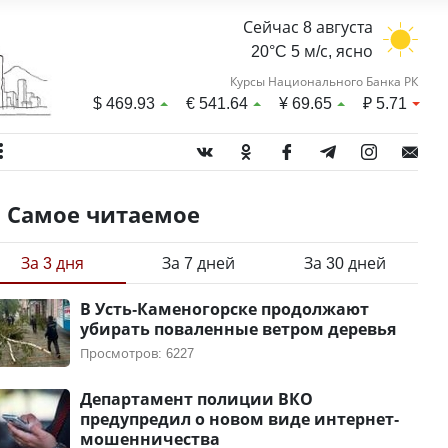
Сейчас 8 августа
20°C 5 м/с, ясно
Курсы Национального Банка РК
$
469.93
€
541.64
¥
69.65
₽
5.71
Самое читаемое
За 3 дня
За 7 дней
За 30 дней
В Усть-Каменогорске продолжают
убирать поваленные ветром деревья
Просмотров: 6227
Департамент полиции ВКО
предупредил о новом виде интернет-
мошенничества