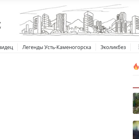
видец
Легенды Усть-Каменогорска
Эколикбез