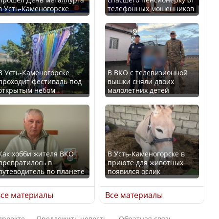
в Усть-Каменогорске
телефонных мошенников
Искусственный интеллект
В России введены
официально включили в
дополнительные
школьную программу
ограничения для
Казахстана
казахстанских прав
В Усть-Каменогорске
В ВКО с телевизионной
проходит фестиваль под
вышки сняли двоих
В Казахстане стало
открытым небом
малолетних детей
проще получить
направления на
Трамп официально
медицинские
вступил в должность
обследования
президента США
Как хобби жителя ВКО
В Усть-Каменогорске в
превратилось в
приюте для животных
путеводитель по планете
появился ослик
Луну признали объектом
Қазақстан Орталық Азия
культурного наследия,
се материалы
Все материалы
елдері арасында әл-ауқат
находящегося под
индексінде көш бастады
угрозой исчезновения
проекте
Предложить новость
Обратная связь