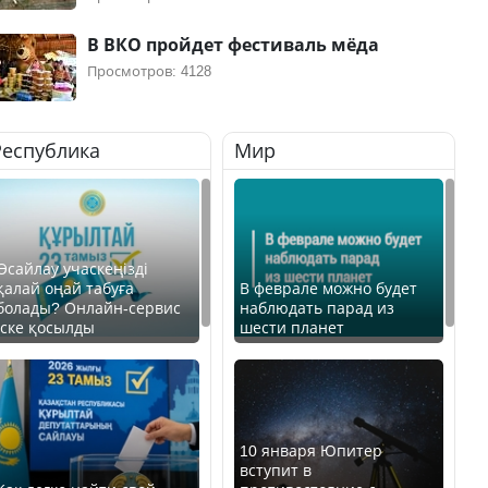
В ВКО пройдет фестиваль мёда
Просмотров: 4128
Республика
Мир
Өсайлау учаскеңізді
қалай оңай табуға
В феврале можно будет
болады? Онлайн-сервис
наблюдать парад из
іске қосылды
шести планет
10 января Юпитер
вступит в