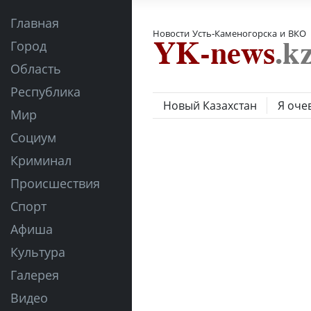
Главная
Новости Усть-Каменогорска и ВКО
Город
Область
Республика
Новый Казахстан
Я оче
Мир
Социум
Криминал
Происшествия
Спорт
Афиша
Культура
Галерея
Видео