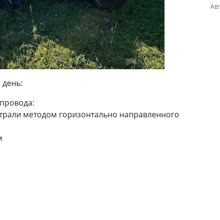
Ав
 день:
провода:
страли методом горизонтально направленного
м