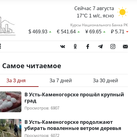
Сейчас 7 августа
17°C 1 м/с, ясно
Курсы Национального Банка РК
$
469.93
€
541.64
¥
69.65
₽
5.71
Самое читаемое
За 3 дня
За 7 дней
За 30 дней
В Усть-Каменогорске прошёл крупный
град
Просмотров: 6907
В Усть-Каменогорске продолжают
убирать поваленные ветром деревья
Просмотров: 6072