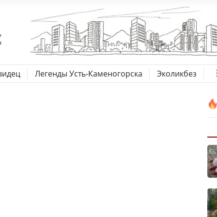
видец
Легенды Усть-Каменогорска
Эколикбез