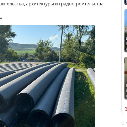
роительства, архитектуры и градостроительства
н»
В
О 