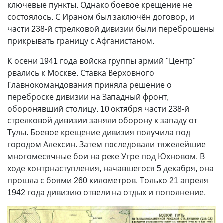
ключевые пункты. Однако боевое крещение не
состоялось. С Ираном был заключён договор, и
части 238-й стрелковой дивизии были переброшены
прикрывать границу с Афганистаном.
К осени 1941 года войска группы армий "Центр"
рвались к Москве. Ставка Верховного
Главнокомандования приняла решение о
переброске дивизии на Западный фронт,
оборонявший столицу. 10 октября части 238-й
стрелковой дивизии заняли оборону к западу от
Тулы. Боевое крещение дивизия получила под
городом Алексин. Затем последовали тяжелейшие
многомесячные бои на реке Угре под Юхновом. В
ходе контрнаступления, начавшегося 5 декабря, она
прошла с боями 260 километров. Только 21 апреля
1942 года дивизию отвели на отдых и пополнение.