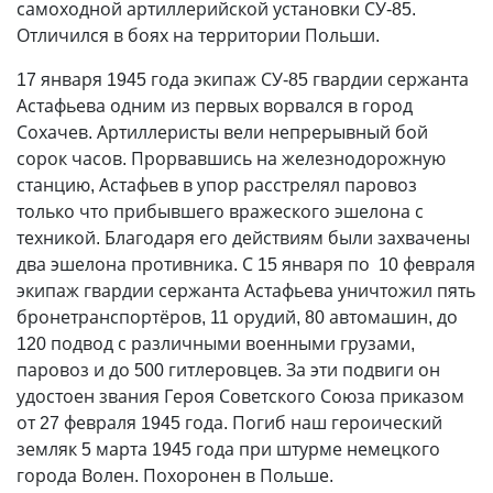
самоходной артиллерийской установки СУ-85.
Отличился в боях на территории Польши.
17 января 1945 года экипаж СУ-85 гвардии сержанта
Астафьева одним из первых ворвался в город
Сохачев. Артиллеристы вели непрерывный бой
сорок часов. Прорвавшись на железнодорожную
станцию, Астафьев в упор расстрелял паровоз
только что прибывшего вражеского эшелона с
техникой. Благодаря его действиям были захвачены
два эшелона противника. С 15 января по 10 февраля
экипаж гвардии сержанта Астафьева уничтожил пять
бронетранспортёров, 11 орудий, 80 автомашин, до
120 подвод с различными военными грузами,
паровоз и до 500 гитлеровцев. За эти подвиги он
удостоен звания Героя Советского Союза приказом
от 27 февраля 1945 года. Погиб наш героический
земляк 5 марта 1945 года при штурме немецкого
города Волен. Похоронен в Польше.