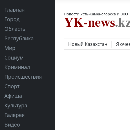
Главная
Новости Усть-Каменогорска и ВКО
Город
Область
Республика
Новый Казахстан
Я оче
Мир
Социум
Криминал
Происшествия
Спорт
Афиша
Культура
Галерея
Видео