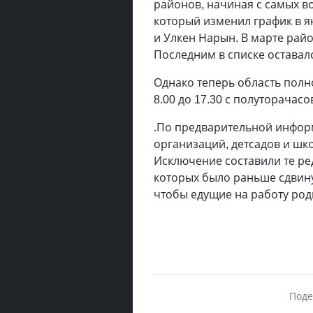
районов, начиная с самых в
который изменил график в я
и Улкен Нарын. В марте рай
Последним в списке оставал
Однако теперь область полн
8.00 до 17.30 с полуторачас
.По предварительной инфор
организаций, детсадов и шко
Исключение составили те ре
которых было раньше сдвинуто
чтобы едущие на работу роди
Поде