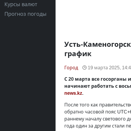
Курсы валют
Прогноз погоды
Усть-Каменогорс
график
Город
19 марта 2025, 14:
С 20 марта все госорганы
начинают работать с вось
news.kz
.
После того как правительст
обратно часовой пояс UTC+6
раннему началу светового д
года один за другим стали 