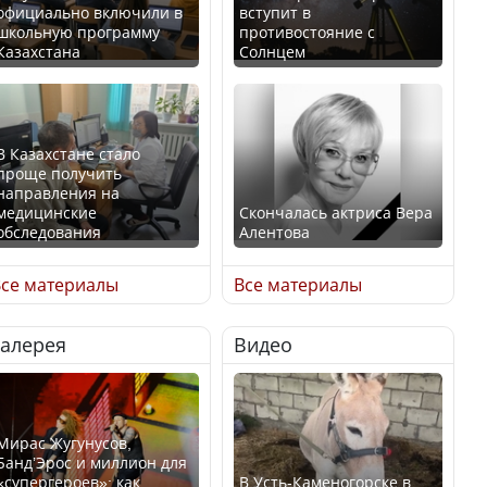
официально включили в
вступит в
школьную программу
противостояние с
Казахстана
Солнцем
В Казахстане стало
проще получить
направления на
медицинские
Скончалась актриса Вера
обследования
Алентова
се материалы
Все материалы
Галерея
Видео
В РФ вынесен заочный
Қазақстан Орталық Азия
приговор по уголовному
елдері арасында әл-ауқат
делу об убийстве Игоря
индексінде көш бастады
Талькова
Мирас Жугунусов,
Банд’Эрос и миллион для
«супергероев»: как
В Усть-Каменогорске в