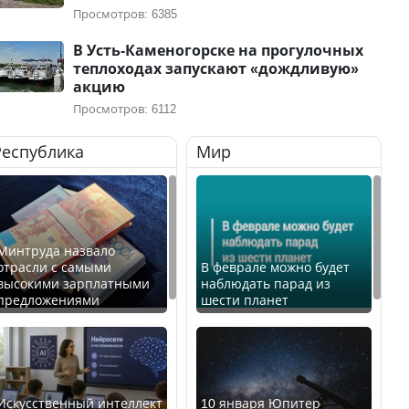
Просмотров: 6385
В Усть-Каменогорске на прогулочных
теплоходах запускают «дождливую»
акцию
Просмотров: 6112
Республика
Мир
Минтруда назвало
отрасли с самыми
В феврале можно будет
высокими зарплатными
наблюдать парад из
предложениями
шести планет
Искусственный интеллект
10 января Юпитер