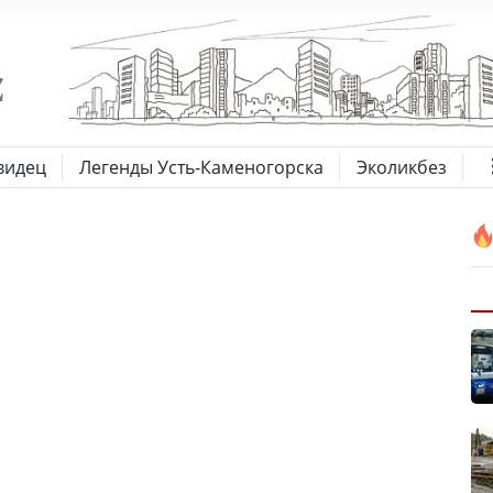
видец
Легенды Усть-Каменогорска
Эколикбез