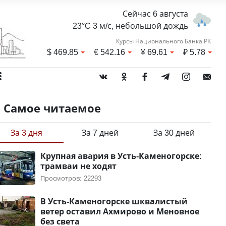
Сейчас 6 августа
23°C 3 м/с, небольшой дождь
Курсы Национального Банка РК
$
469.85
€
542.16
¥
69.61
₽
5.78
Самое читаемое
За 3 дня
За 7 дней
За 30 дней
Крупная авария в Усть-Каменогорске:
трамваи не ходят
Просмотров: 22293
В Усть-Каменогорске шквалистый
ветер оставил Ахмирово и Меновное
без света