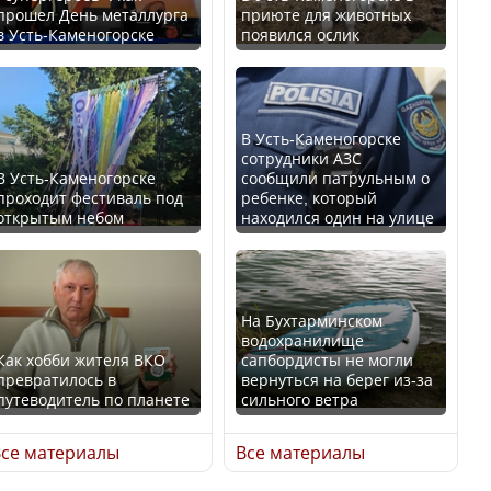
прошел День металлурга
приюте для животных
в Усть-Каменогорске
появился ослик
Казахстан возглавил
В России введены
рейтинг благополучия
дополнительные
среди стран Центральной
ограничения для
Азии
казахстанских прав
В Усть-Каменогорске
сотрудники АЗС
В Усть-Каменогорске
сообщили патрульным о
проходит фестиваль под
ребенке, который
открытым небом
находился один на улице
Будут ли представлены
Трамп официально
интересы регионов в
вступил в должность
Курултае?
президента США
На Бухтарминском
водохранилище
Как хобби жителя ВКО
сапбордисты не могли
превратилось в
вернуться на берег из-за
путеводитель по планете
сильного ветра
Ең төменгі жалақы,
Луну признали объектом
алимент, экология: жеті
культурного наследия,
се материалы
Все материалы
партия сайлаушылармен
находящегося под
нені талқылап жатыр?
угрозой исчезновения