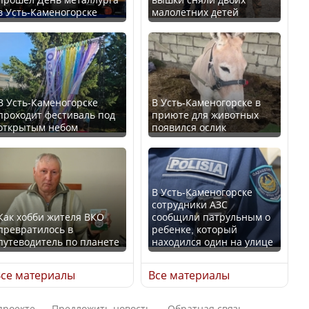
в Усть-Каменогорске
малолетних детей
Казахстан возглавил
В России введены
рейтинг благополучия
дополнительные
среди стран Центральной
ограничения для
Азии
казахстанских прав
В Усть-Каменогорске
В Усть-Каменогорске в
проходит фестиваль под
приюте для животных
открытым небом
появился ослик
Будут ли представлены
Трамп официально
интересы регионов в
вступил в должность
Курултае?
президента США
В Усть-Каменогорске
сотрудники АЗС
Как хобби жителя ВКО
сообщили патрульным о
превратилось в
ребенке, который
путеводитель по планете
находился один на улице
Ең төменгі жалақы,
Луну признали объектом
алимент, экология: жеті
культурного наследия,
се материалы
Все материалы
партия сайлаушылармен
находящегося под
нені талқылап жатыр?
угрозой исчезновения
проекте
Предложить новость
Обратная связь