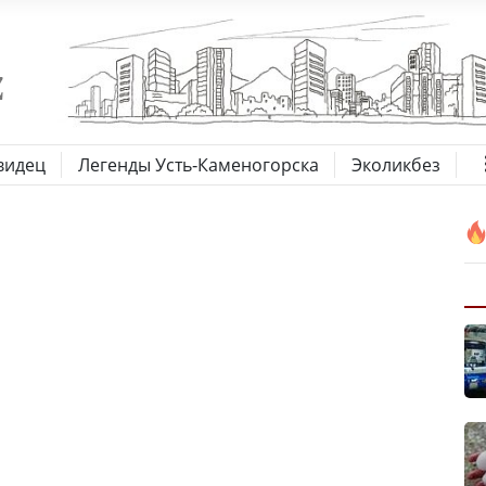
видец
Легенды Усть-Каменогорска
Эколикбез