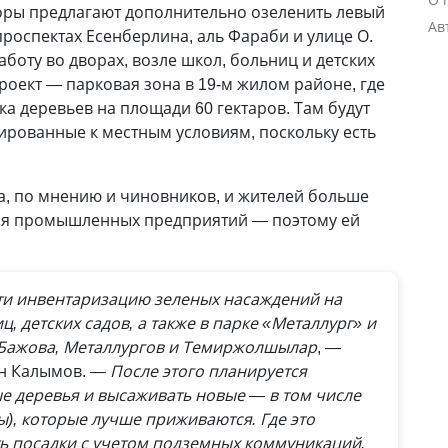
оры предлагают дополнительно озеленить левый
Ав
проспектах Есенберлина, аль Фараби и улице О.
аботу во дворах, возле школ, больниц и детских
роект — парковая зона в 19-м жилом районе, где
а деревьев на площади 60 гектаров. Там будут
ированные к местным условиям, поскольку есть
а, по мнению и чиновников, и жителей больше
твия промышленных предприятий — поэтому ей
и инвентаризацию зеленых насаждений на
, детских садов, а также в парке «Металлург» и
х Бажова, Металлургов и Темиржолшылар
, —
н Калымов.
— После этого планируется
е деревья и высаживать новые — в том числе
ы), которые лучше приживаются. Где это
ть посадки с учетом подземных коммуникаций.