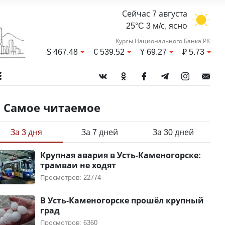
Сейчас 7 августа
25°C 3 м/с, ясно
Курсы Национального Банка РК
$
467.48
€
539.52
¥
69.27
₽
5.73
Самое читаемое
За 3 дня
За 7 дней
За 30 дней
Крупная авария в Усть-Каменогорске:
трамваи не ходят
Просмотров: 22774
В Усть-Каменогорске прошёл крупный
град
Просмотров: 6360