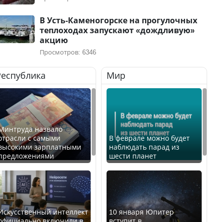
В Усть-Каменогорске на прогулочных
теплоходах запускают «дождливую»
акцию
Просмотров: 6346
Республика
Мир
Минтруда назвало
отрасли с самыми
В феврале можно будет
высокими зарплатными
наблюдать парад из
предложениями
шести планет
Искусственный интеллект
10 января Юпитер
официально включили в
вступит в