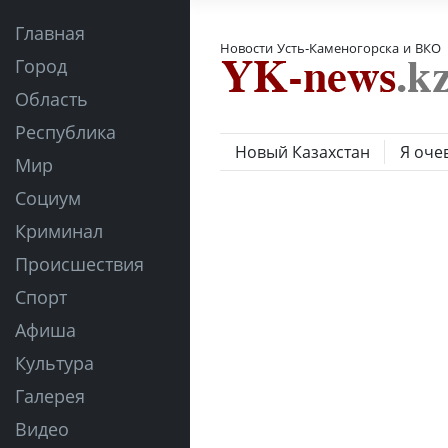
Главная
Новости Усть-Каменогорска и ВКО
Город
Область
Республика
Новый Казахстан
Я оче
Мир
Социум
Криминал
Происшествия
Спорт
Афиша
Культура
Галерея
Видео