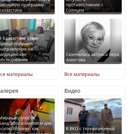
школьную программу
противостояние с
Казахстана
Солнцем
В Казахстане стало
проще получить
направления на
медицинские
Скончалась актриса Вера
обследования
Алентова
се материалы
Все материалы
Галерея
Видео
В РФ вынесен заочный
Қазақстан Орталық Азия
приговор по уголовному
елдері арасында әл-ауқат
делу об убийстве Игоря
индексінде көш бастады
Талькова
Мирас Жугунусов,
Банд’Эрос и миллион для
«супергероев»: как
В ВКО с телевизионной
прошел День металлурга
вышки сняли двоих