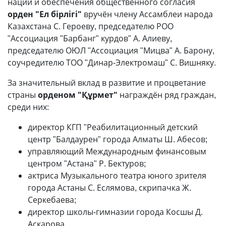
нации и обеспечения общественного согласия
орден "Ел бірлігі"
вручён члену Ассамблеи народа
Казахстана С. Героеву, председателю РОО
"Ассоциация "Барбанг" курдов" А. Алиеву,
председателю ОЮЛ "Ассоциация "Мицва" А. Барону,
соучредителю ТОО "Динар-Электромаш" С. Вишняку.
За значительный вклад в развитие и процветание
страны
орденом "Құрмет"
награждён ряд граждан,
среди них:
директор КГП "Реабилитационный детский
центр "Балдаурен" города Алматы Ш. Абесов;
управляющий Международным финансовым
центром "Астана" Р. Бектуров;
актриса Музыкального театра юного зрителя
города Астаны С. Еслямова, скрипачка Ж.
Серкебаева;
директор школы-гимназии города Косшы Д.
Аскарова.