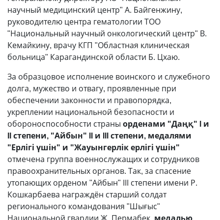
научный медицинский центр" А. Байгенжину,
руководителю центра гематологии ТОО
"Национальный научный онкологический центр" В.
Кемайкину, врачу КГП "Областная клиническая
больница" Карагандинской области Б. Цхаю.
За образцовое исполнение воинского и служебного
долга, мужество и отвагу, проявленные при
обеспечении законности и правопорядка,
укреплении национальной безопасности и
обороноспособности страны
орденами "Даңқ" I и
II степени, "Айбын" II и III степени, медалями
"Ерлігі үшін" и "Жауынгерлік ерлігі үшін"
отмечена группа военнослужащих и сотрудников
правоохранительных органов. Так, за спасение
утопающих орденом "Айбын" ІІІ степени имени Р.
Кошкарбаева награждён старший солдат
регионального командования "Шығыс"
Национальной гвардии Ж. Пермабек,
медалью