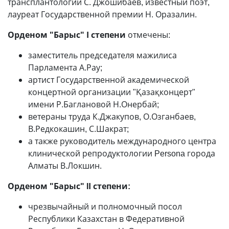
трансплантологии С. Джошибаев, известный поэт,
лауреат Государственной премии Н. Оразалин.
Орденом "Барыс" І степени
отмечены:
заместитель председателя мажилиса
Парламента А.Рау;
артист Государственной академической
концертной организации "Қазақконцерт"
имени Р.Баглановой Н.Онербай;
ветераны труда К.Джакупов, О.Озганбаев,
В.Редкокашин, С.Шакрат;
а также руководитель международного центра
клинической репродуктологии Persona города
Алматы В.Локшин.
Орденом "Барыс" IІ степени:
чрезвычайный и полномочный посол
Республики Казахстан в Федеративной