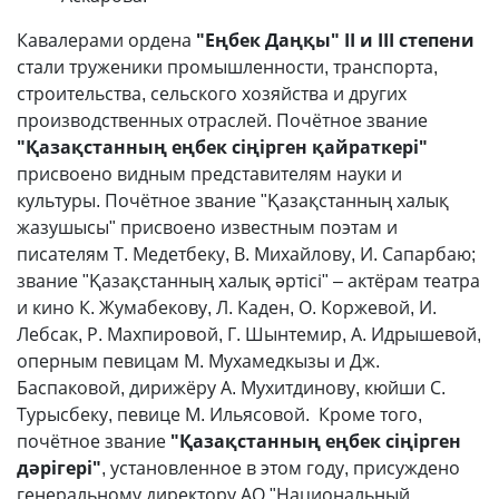
Кавалерами ордена
"Еңбек Даңқы" ІІ и ІІІ степени
стали труженики промышленности, транспорта,
строительства, сельского хозяйства и других
производственных отраслей. Почётное звание
"Қазақстанның еңбек сіңірген қайраткері"
присвоено видным представителям науки и
культуры. Почётное звание "Қазақстанның халық
жазушысы" присвоено известным поэтам и
писателям Т. Медетбеку, В. Михайлову, И. Сапарбаю;
звание "Қазақстанның халық әртісі" – актёрам театра
и кино К. Жумабекову, Л. Каден, О. Коржевой, И.
Лебсак, Р. Махпировой, Г. Шынтемир, А. Идрышевой,
оперным певицам М. Мухамедкызы и Дж.
Баспаковой, дирижёру А. Мухитдинову, кюйши С.
Турысбеку, певице М. Ильясовой. Кроме того,
почётное звание
"Қазақстанның еңбек сіңірген
дәрігері"
, установленное в этом году, присуждено
генеральному директору АО "Национальный