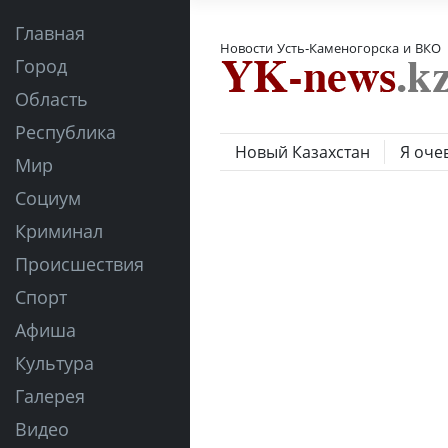
Главная
Новости Усть-Каменогорска и ВКО
Город
Область
Республика
Новый Казахстан
Я оче
Мир
Социум
Криминал
Происшествия
Спорт
Афиша
Культура
Галерея
Видео