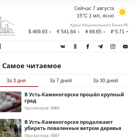
Сейчас 7 августа
15°C 1 м/с, ясно
Курсы Национального Банка РК
$
469.93
€
541.64
¥
69.65
₽
5.71
Самое читаемое
За 3 дня
За 7 дней
За 30 дней
В Усть-Каменогорске прошёл крупный
град
Просмотров: 6964
В Усть-Каменогорске продолжают
убирать поваленные ветром деревья
Просмотров: 6097