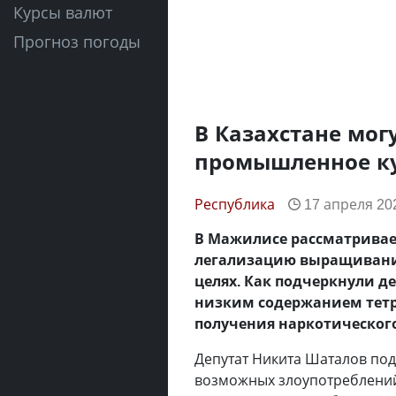
Курсы валют
Прогноз погоды
В Казахстане мог
промышленное к
Республика
17 апреля 202
В Мажилисе рассматривае
легализацию выращивани
целях. Как подчеркнули д
низким содержанием тетр
получения наркотического
Депутат Никита Шаталов под
возможных злоупотреблений.