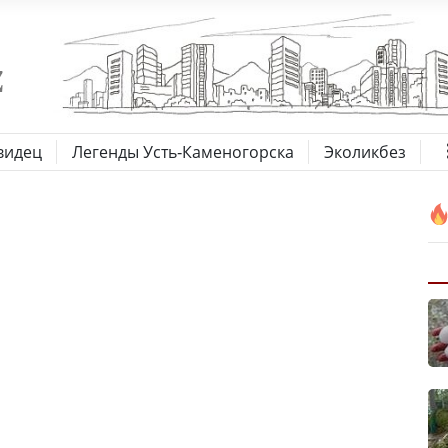
видец
Легенды Усть-Каменогорска
Эколикбез