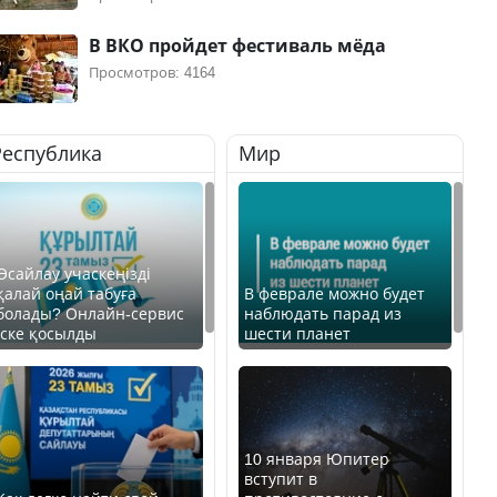
В ВКО пройдет фестиваль мёда
Просмотров: 4164
Республика
Мир
Өсайлау учаскеңізді
қалай оңай табуға
В феврале можно будет
болады? Онлайн-сервис
наблюдать парад из
іске қосылды
шести планет
10 января Юпитер
вступит в