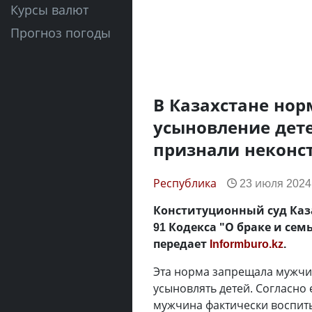
Курсы валют
Прогноз погоды
В Казахстане но
усыновление дет
признали неконс
Республика
23 июля 2024,
Конституционный суд Каза
91 Кодекса "О браке и се
передает
Informburo.kz
.
Эта норма запрещала мужчи
усыновлять детей. Согласно 
мужчина фактически воспиты