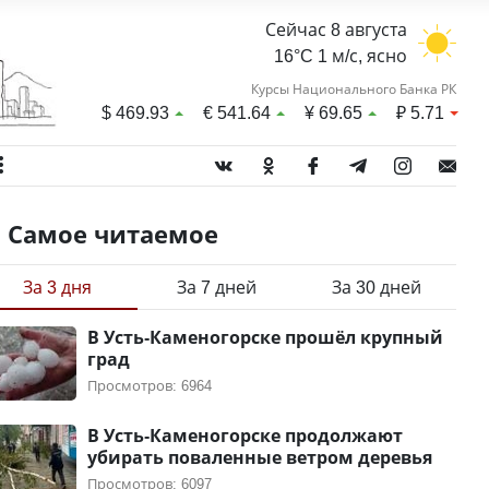
Сейчас 8 августа
16°C 1 м/с, ясно
Курсы Национального Банка РК
$
469.93
€
541.64
¥
69.65
₽
5.71
Самое читаемое
За 3 дня
За 7 дней
За 30 дней
В Усть-Каменогорске прошёл крупный
град
Просмотров: 6964
В Усть-Каменогорске продолжают
убирать поваленные ветром деревья
Просмотров: 6097