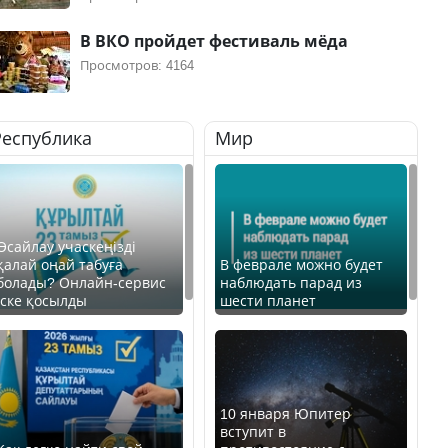
В ВКО пройдет фестиваль мёда
Просмотров: 4164
Республика
Мир
Өсайлау учаскеңізді
қалай оңай табуға
В феврале можно будет
болады? Онлайн-сервис
наблюдать парад из
іске қосылды
шести планет
10 января Юпитер
вступит в