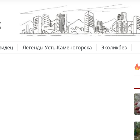
видец
Легенды Усть-Каменогорска
Эколикбез