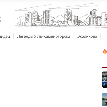
видец
Легенды Усть-Каменогорска
Эколикбез