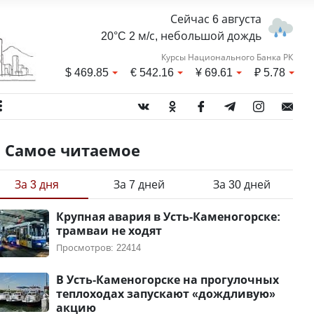
Сейчас 6 августа
20°C 2 м/с, небольшой дождь
Курсы Национального Банка РК
$
469.85
€
542.16
¥
69.61
₽
5.78
Самое читаемое
За 3 дня
За 7 дней
За 30 дней
Крупная авария в Усть-Каменогорске:
трамваи не ходят
Просмотров: 22414
В Усть-Каменогорске на прогулочных
теплоходах запускают «дождливую»
акцию