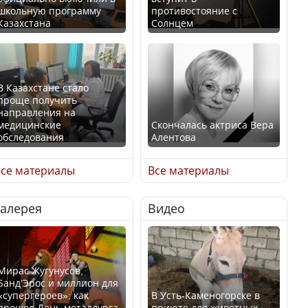
школьную программу
противостояние с
Казахстана
Солнцем
В Казахстане стало
проще получить
направления на
медицинские
Скончалась актриса Вера
обследования
Алентова
се материалы
Все материалы
Галерея
Видео
В РФ вынесен заочный
Қазақстан Орталық Азия
приговор по уголовному
елдері арасында әл-ауқат
делу об убийстве Игоря
индексінде көш бастады
Талькова
Мирас Жугунусов,
Банд’Эрос и миллион для
«супергероев»: как
В Усть-Каменогорске в
прошел День металлурга
приюте для животных