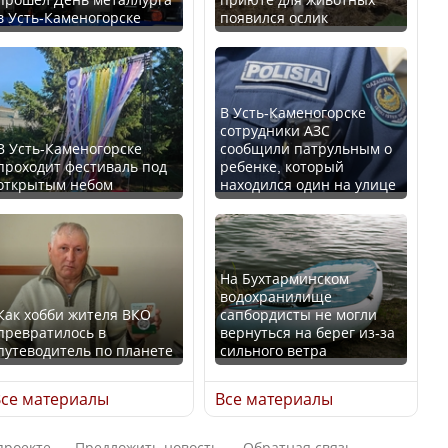
в Усть-Каменогорске
появился ослик
Казахстан возглавил
В России введены
рейтинг благополучия
дополнительные
среди стран Центральной
ограничения для
Азии
казахстанских прав
В Усть-Каменогорске
сотрудники АЗС
В Усть-Каменогорске
сообщили патрульным о
проходит фестиваль под
ребенке, который
открытым небом
находился один на улице
Будут ли представлены
Трамп официально
интересы регионов в
вступил в должность
Курултае?
президента США
На Бухтарминском
водохранилище
Как хобби жителя ВКО
сапбордисты не могли
превратилось в
вернуться на берег из-за
путеводитель по планете
сильного ветра
Ең төменгі жалақы,
Луну признали объектом
алимент, экология: жеті
культурного наследия,
се материалы
Все материалы
партия сайлаушылармен
находящегося под
нені талқылап жатыр?
угрозой исчезновения
проекте
Предложить новость
Обратная связь