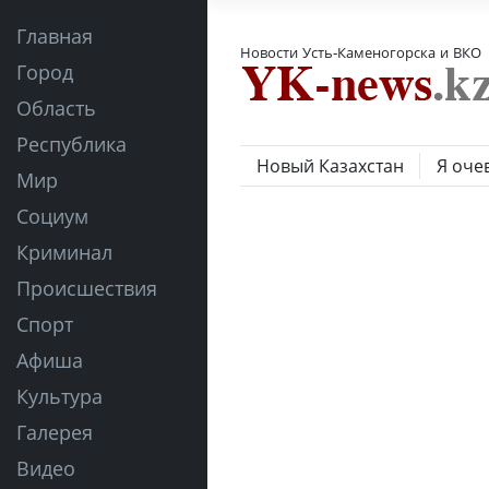
Главная
Новости Усть-Каменогорска и ВКО
Город
Область
Республика
Новый Казахстан
Я оче
Мир
Социум
Криминал
Происшествия
Спорт
Афиша
Культура
Галерея
Видео