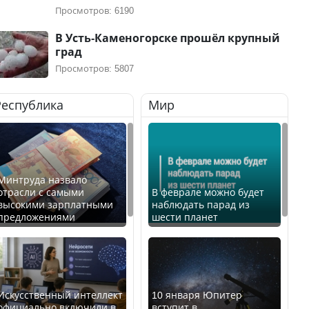
Просмотров: 6190
В Усть-Каменогорске прошёл крупный
град
Просмотров: 5807
Республика
Мир
Минтруда назвало
отрасли с самыми
В феврале можно будет
высокими зарплатными
наблюдать парад из
предложениями
шести планет
Искусственный интеллект
10 января Юпитер
официально включили в
вступит в