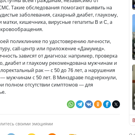
 доступны всем гражданам, независимо от
ОСМС. Такие обследования помогают выявить на
удистые заболевания, сахарный диабет, глаукому,
 матки, кишечника, вирусные гепатиты B и C, а
 кровообращения.
оей поликлинике по удостоверению личности,
туру, call-центр или приложение «Дамумед».
чность зависят от диагноза: например, проверка
ю, диабет и глаукому рекомендована мужчинам и
олоректальный рак — с 50 до 76 лет, а нарушения
— мужчинам с 50 лет. В Минздраве подчеркнули,
при полном отсутствии симптомов — для
ье.
В
литесь своими эмоциями
О 