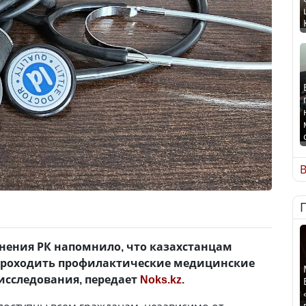
В
нения РК напомнило, что казахстанцам
проходить профилактические медицинские
исследования, передает
Noks.kz
.