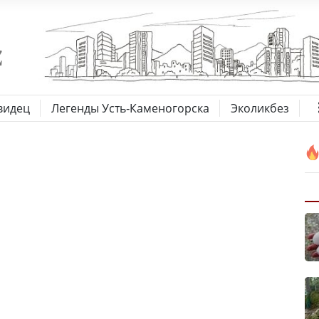
видец
Легенды Усть-Каменогорска
Эколикбез