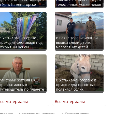
В Казахстане стало
в Усть-Каменогорске
телефонных мошенников
проще получить
В России введены
направления на
дополнительные
медицинские
ограничения для
обследования
казахстанских прав
В Усть-Каменогорске
В ВКО с телевизионной
проходит фестиваль под
вышки сняли двоих
открытым небом
малолетних детей
Қазақстан Орталық Азия
Трамп официально
елдері арасында әл-ауқат
вступил в должность
индексінде көш бастады
президента США
Как хобби жителя ВКО
В Усть-Каменогорске в
превратилось в
приюте для животных
путеводитель по планете
появился ослик
Казахстан возглавил
Луну признали объектом
рейтинг благополучия
культурного наследия,
се материалы
Все материалы
среди стран Центральной
находящегося под
Азии
угрозой исчезновения
проекте
Предложить новость
Обратная связь