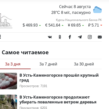
Сейчас 8 августа
28°C 8 м/с, пасмурно
Курсы Национального Банка РК
$
469.93
€
541.64
¥
69.65
₽
5.71
Самое читаемое
За 3 дня
За 7 дней
За 30 дней
В Усть-Каменогорске прошёл крупный
град
Просмотров: 7191
В Усть-Каменогорске продолжают
убирать поваленные ветром деревья
Просмотров: 6201