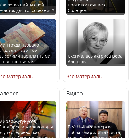
Как легко найти свой
противостояние с
участок для голосования?
Солнцем
Минтруда назвало
отрасли с самыми
высокими зарплатными
Скончалась актриса Вера
предложениями
Алентова
се материалы
Все материалы
Галерея
Видео
Искусственный интеллект
В РФ вынесен заочный
официально включили в
приговор по уголовному
школьную программу
делу об убийстве Игоря
Казахстана
Талькова
Мирас Жугунусов,
Банд’Эрос и миллион для
В Усть-Каменогорске
«супергероев»: как
поблагодарили таксиста,
прошел День металлурга
спасшего пенсионерку от