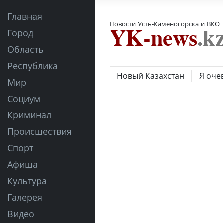
Главная
Новости Усть-Каменогорска и ВКО
Город
Область
Республика
Новый Казахстан
Я оче
Мир
Социум
Криминал
Происшествия
Спорт
Афиша
Культура
Галерея
Видео