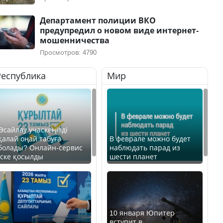
Департамент полиции ВКО
предупредил о новом виде интернет-
мошенничества
Просмотров: 4790
Республика
Мир
Өсайлау учаскеңізді
қалай оңай табуға
В феврале можно будет
болады? Онлайн-сервис
наблюдать парад из
іске қосылды
шести планет
10 января Юпитер
вступит в