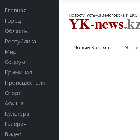
Главная
Новости Усть-Каменогорска и ВКО
Город
Область
Республика
Новый Казахстан
Я оче
Мир
Социум
Криминал
Происшествия
Спорт
Афиша
Культура
Галерея
Видео