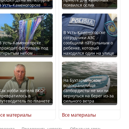
в Усть-Каменогорске
появился ослик
В России введены
Будут ли представлены
дополнительные
интересы регионов в
ограничения для
Курултае?
казахстанских прав
В Усть-Каменогорске
сотрудники АЗС
В Усть-Каменогорске
сообщили патрульным о
проходит фестиваль под
ребенке, который
открытым небом
находился один на улице
Ең төменгі жалақы,
алимент, экология: жеті
Трамп официально
партия сайлаушылармен
вступил в должность
нені талқылап жатыр?
президента США
На Бухтарминском
водохранилище
Как хобби жителя ВКО
сапбордисты не могли
превратилось в
вернуться на берег из-за
Минимальная зарплата,
путеводитель по планете
сильного ветра
алименты, экология — о
Луну признали объектом
чем говорят с
культурного наследия,
се материалы
Все материалы
избирателями
находящегося под
представители партий
угрозой исчезновения
проекте
Предложить новость
Обратная связь