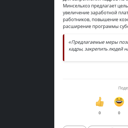
Минсельхоз предлагает целы
увеличение заработной плат
работников, повышение коэ
расширение программы субс
«Предлагаемые меры позв
кадры, закрепить людей н
Поде
0
0