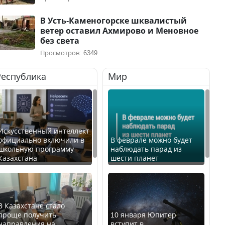
В Усть-Каменогорске шквалистый
ветер оставил Ахмирово и Меновное
без света
Просмотров: 6349
Республика
Мир
Искусственный интеллект
официально включили в
В феврале можно будет
школьную программу
наблюдать парад из
Казахстана
шести планет
В Казахстане стало
проще получить
10 января Юпитер
направления на
вступит в