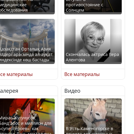
медицинские
противостояние с
обследования
Солнцем
Қазақстан Орталық Азия
елдері арасында әл-ауқат
Скончалась актриса Вера
индексінде көш бастады
Алентова
се материалы
Все материалы
Галерея
Видео
Казахстан возглавил
В РФ вынесен заочный
рейтинг благополучия
приговор по уголовному
среди стран Центральной
делу об убийстве Игоря
Азии
Талькова
Мирас Жугунусов,
Банд’Эрос и миллион для
«супергероев»: как
В Усть-Каменогорске в
прошел День металлурга
приюте для животных