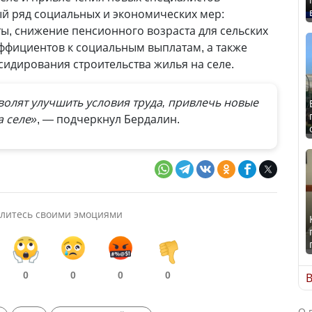
й ряд социальных и экономических мер:
ы, снижение пенсионного возраста для сельских
ффициентов к социальным выплатам, а также
идирования строительства жилья на селе.
олят улучшить условия труда, привлечь новые
а селе»
, — подчеркнул Бердалин.
литесь своими эмоциями
0
0
0
0
В
О 