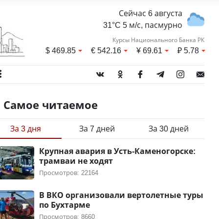
Сейчас 6 августа
31°C 5 м/с, пасмурно
Курсы Национального Банка РК
$
469.85
€
542.16
¥
69.61
₽
5.78
Самое читаемое
За 3 дня
За 7 дней
За 30 дней
Крупная авария в Усть-Каменогорске:
трамваи не ходят
Просмотров: 22164
В ВКО организовали вертолетные туры
по Бухтарме
Просмотров: 8660