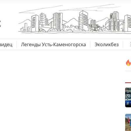
видец
Легенды Усть-Каменогорска
Эколикбез