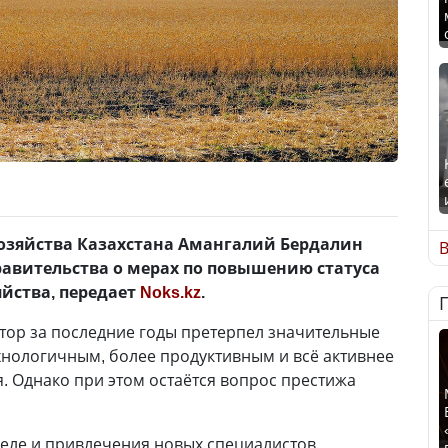
хозяйства Казахстана Амангалий Бердалин
В
равительства о мерах по повышению статуса
яйства, передает
Noks.kz
.
ктор за последние годы претерпел значительные
нологичным, более продуктивным и всё активнее
 Однако при этом остаётся вопрос престижа
селе и привлечения новых специалистов