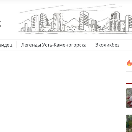
видец
Легенды Усть-Каменогорска
Эколикбез