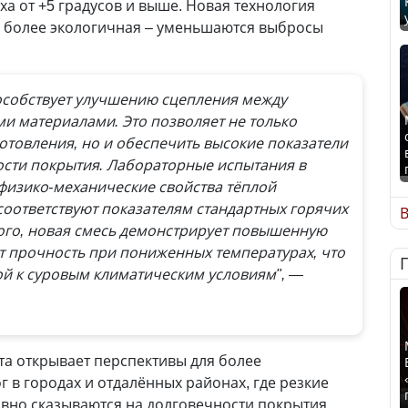
а от +5 градусов и выше. Новая технология
и более экологичная – уменьшаются выбросы
особствует улучшению сцепления между
 материалами. Это позволяет не только
отовления, но и обеспечить высокие показатели
ости покрытия. Лабораторные испытания в
физико-механические свойства тёплой
соответствуют показателям стандартных горячих
В
того, новая смесь демонстрирует повышенную
т прочность при пониженных температурах, что
ой к суровым климатическим условиям", —
а открывает перспективы для более
 в городах и отдалённых районах, где резкие
вно сказываются на долговечности покрытия,