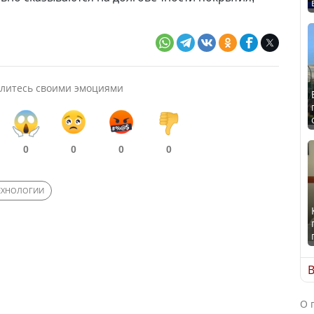
литесь своими эмоциями
0
0
0
0
ЕХНОЛОГИИ
В
О 