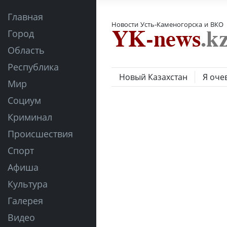
Главная
Новости Усть-Каменогорска и ВКО
Город
Область
Республика
Новый Казахстан
Я оче
Мир
Социум
Криминал
Происшествия
Спорт
Афиша
Культура
Галерея
Видео