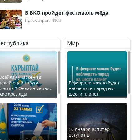
В ВКО пройдет фестиваль мёда
Просмотров: 4108
Республика
Мир
Өсайлау учаскеңізді
қалай оңай табуға
В феврале можно будет
болады? Онлайн-сервис
наблюдать парад из
іске қосылды
шести планет
10 января Юпитер
вступит в