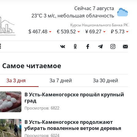
Сейчас 7 августа
23°C 3 м/с, небольшая облачность
Курсы Национального Банка РК
$
467.48
€
539.52
¥
69.27
₽
5.73
Самое читаемое
За 3 дня
За 7 дней
За 30 дней
В Усть-Каменогорске прошёл крупный
град
Просмотров: 6822
В Усть-Каменогорске продолжают
убирать поваленные ветром деревья
Просмотров: 6024