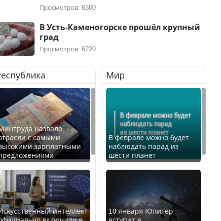
Просмотров: 6300
В Усть-Каменогорске прошёл крупный
град
Просмотров: 6220
Республика
Мир
Минтруда назвало
отрасли с самыми
В феврале можно будет
высокими зарплатными
наблюдать парад из
предложениями
шести планет
Искусственный интеллект
10 января Юпитер
официально включили в
вступит в