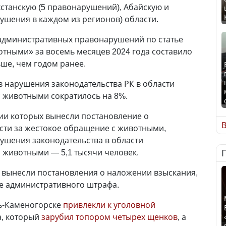
хстанскую (5 правонарушений), Абайскую и
ушения в каждом из регионов) области.
административных правонарушений по статье
тными» за восемь месяцев 2024 года составило
ьше, чем годом ранее.
в нарушения законодательства РК в области
 животными сократилось на 8%.
ии которых вынесли постановление о
В
сти за жестокое обращение с животными,
рушения законодательства в области
 животными — 5,1 тысячи человек.
 вынесли постановления о наложении взыскания,
е административного штрафа.
ть-Каменогорске
привлекли к уголовной
, который
зарубил топором четырех щенков
, а