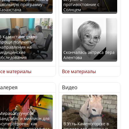
школьную программу
противостояние с
Казахстана
Солнцем
В Казахстане стало
проще получить
направления на
медицинские
Скончалась актриса Вера
обследования
Алентова
се материалы
Все материалы
Галерея
Видео
В РФ вынесен заочный
Қазақстан Орталық Азия
приговор по уголовному
елдері арасында әл-ауқат
делу об убийстве Игоря
индексінде көш бастады
Талькова
Мирас Жугунусов,
Банд’Эрос и миллион для
«супергероев»: как
В Усть-Каменогорске в
прошел День металлурга
приюте для животных