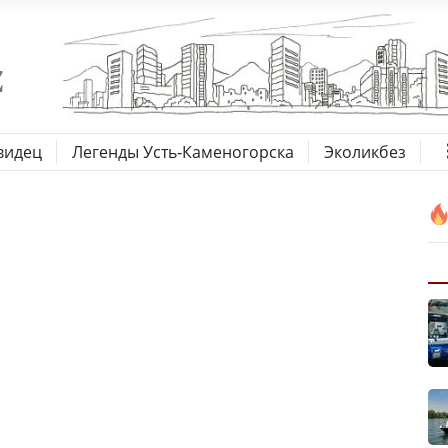
видец
Легенды Усть-Каменогорска
Эколикбез