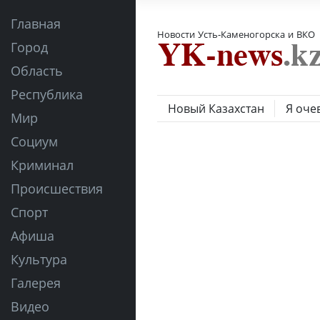
Главная
Новости Усть-Каменогорска и ВКО
Город
Область
Республика
Новый Казахстан
Я оче
Мир
Социум
Криминал
Происшествия
Спорт
Афиша
Культура
Галерея
Видео