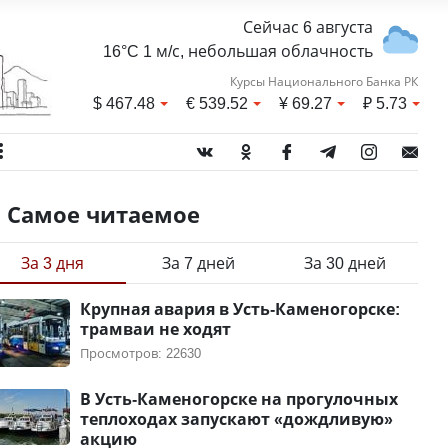
Сейчас 6 августа
16°C 1 м/с, небольшая облачность
Курсы Национального Банка РК
$
467.48
€
539.52
¥
69.27
₽
5.73
Самое читаемое
За 3 дня
За 7 дней
За 30 дней
Крупная авария в Усть-Каменогорске:
трамваи не ходят
Просмотров: 22630
В Усть-Каменогорске на прогулочных
теплоходах запускают «дождливую»
акцию