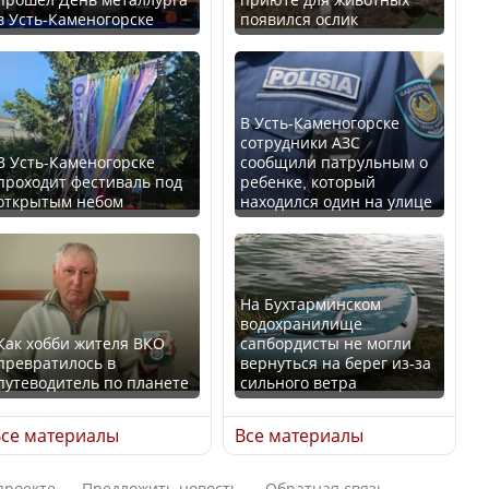
в Усть-Каменогорске
появился ослик
Казахстан возглавил
В России введены
рейтинг благополучия
дополнительные
среди стран Центральной
ограничения для
Азии
казахстанских прав
В Усть-Каменогорске
сотрудники АЗС
В Усть-Каменогорске
сообщили патрульным о
проходит фестиваль под
ребенке, который
открытым небом
находился один на улице
Будут ли представлены
Трамп официально
интересы регионов в
вступил в должность
Курултае?
президента США
На Бухтарминском
водохранилище
Как хобби жителя ВКО
сапбордисты не могли
превратилось в
вернуться на берег из-за
путеводитель по планете
сильного ветра
Ең төменгі жалақы,
Луну признали объектом
алимент, экология: жеті
культурного наследия,
се материалы
Все материалы
партия сайлаушылармен
находящегося под
нені талқылап жатыр?
угрозой исчезновения
проекте
Предложить новость
Обратная связь