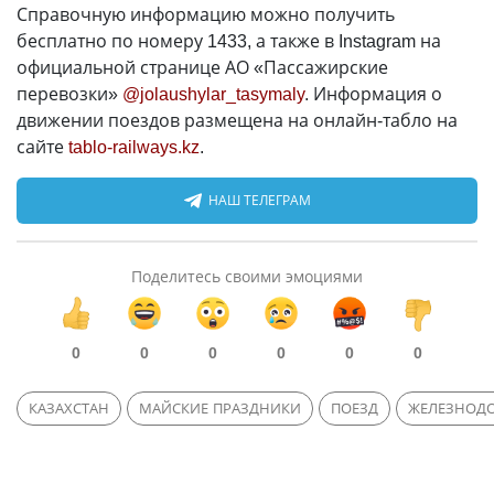
Справочную информацию можно получить
бесплатно по номеру 1433, а также в Instagram на
официальной странице АО «Пассажирские
перевозки»
@jolaushylar_tasymaly
. Информация о
движении поездов размещена на онлайн-табло на
сайте
tablo-railways.kz
.
НАШ ТЕЛЕГРАМ
Поделитесь своими эмоциями
0
0
0
0
0
0
КАЗАХСТАН
МАЙСКИЕ ПРАЗДНИКИ
ПОЕЗД
ЖЕЛЕЗНОД