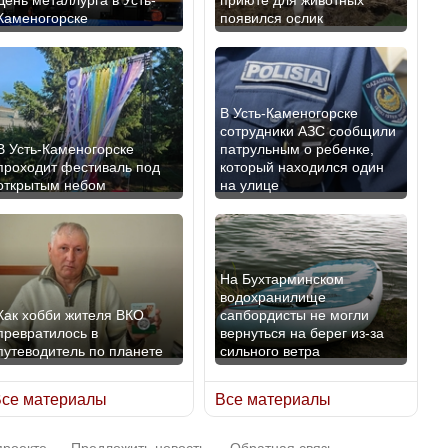
Каменогорске
появился ослик
Казахстан возглавил
В России введены
рейтинг благополучия
дополнительные
среди стран Центральной
ограничения для
Азии
казахстанских прав
В Усть-Каменогорске
сотрудники АЗС сообщили
В Усть-Каменогорске
патрульным о ребенке,
проходит фестиваль под
который находился один
открытым небом
на улице
Будут ли представлены
Трамп официально
интересы регионов в
вступил в должность
Курултае?
президента США
На Бухтарминском
водохранилище
Как хобби жителя ВКО
сапбордисты не могли
превратилось в
вернуться на берег из-за
путеводитель по планете
сильного ветра
Ең төменгі жалақы,
Луну признали объектом
алимент, экология: жеті
культурного наследия,
се материалы
Все материалы
партия сайлаушылармен
находящегося под угрозой
нені талқылап жатыр?
исчезновения
проекте
Предложить новость
Обратная связь