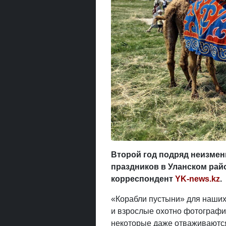
Второй год подряд неизме
праздников в Уланском рай
корреспондент
YK-news.kz
.
«Корабли пустыни» для наших
и взрослые охотно фотографи
некоторые даже отваживаются 