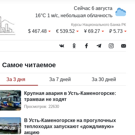
Сейчас 6 августа
16°C 1 м/с, небольшая облачность
Курсы Национального Банка РК
$
467.48
€
539.52
¥
69.27
₽
5.73
Самое читаемое
За 3 дня
За 7 дней
За 30 дней
Крупная авария в Усть-Каменогорске:
трамваи не ходят
Просмотров: 22630
В Усть-Каменогорске на прогулочных
теплоходах запускают «дождливую»
акцию