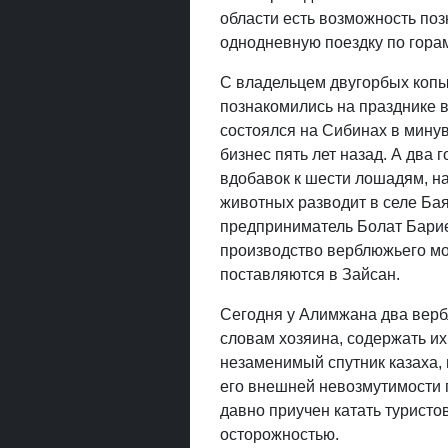
области есть возможность по
однодневную поездку по гора
С владельцем двугорбых коп
познакомились на празднике в
состоялся на Сибинах в мину
бизнес пять лет назад. А два
вдобавок к шести лошадям, на
животных разводит в селе Ба
предприниматель Болат Барие
производство верблюжьего мо
поставляются в Зайсан.
Сегодня у Алимжана два верб
словам хозяина, содержать их
незаменимый спутник казаха,
его внешней невозмутимости г
давно приучен катать туристов
осторожностью.