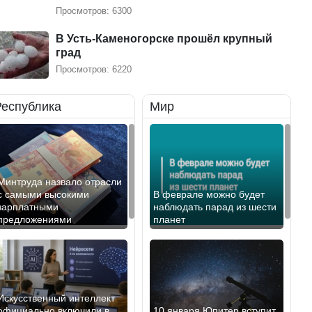
Просмотров: 6300
В Усть-Каменогорске прошёл крупный
град
Просмотров: 6220
Республика
Мир
Минтруда назвало отрасли
с самыми высокими
В феврале можно будет
зарплатными
наблюдать парад из шести
предложениями
планет
Искусственный интеллект
официально включили в
10 января Юпитер вступит