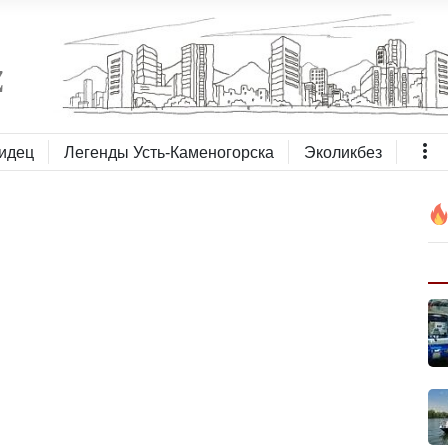
идец
Легенды Усть-Каменогорска
Эколикбез