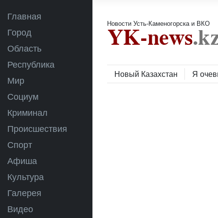
Главная
Новости Усть-Каменогорска и ВКО
Город
Область
Республика
Новый Казахстан
Я очев
Мир
Социум
Криминал
Происшествия
Спорт
Афиша
Культура
Галерея
Видео