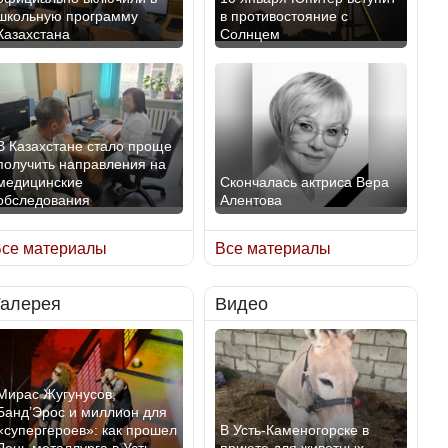
школьную программу
в противостояние с
Казахстана
Солнцем
В Казахстане стало проще
получить направления на
медицинские
Скончалась актриса Вера
обследования
Алентова
се материалы
Все материалы
Галерея
Видео
В РФ вынесен заочный
Қазақстан Орталық Азия
приговор по уголовному
елдері арасында әл-ауқат
делу об убийстве Игоря
индексінде көш бастады
Талькова
Мирас Жугунусов,
Банд’Эрос и миллион для
«супергероев»: как прошел
В Усть-Каменогорске в
День металлурга в Усть-
приюте для животных