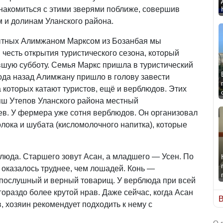
знакомиться с этими зверями поближе, совершив
м и долинам Уланского района.
ытных Алимжаном Марксом из Бозанбая мы
 честь открытия туристического сезона, который
вшую субботу. Семья Маркс пришла в туристический
 года назад Алимжану пришло в голову завести
 которых катают туристов, ещё и верблюдов. Этих
яш Утепов Уланского района местный
в. У фермера уже сотня верблюдов. Он организовал
лока и шубата (кисломолочного напитка), которые
люда. Старшего зовут Асан, а младшего — Усен. По
 оказалось труднее, чем лошадей. Конь —
 послушный и верный товарищ. У верблюда при всей
ораздо более крутой нрав. Даже сейчас, когда Асан
В
, хозяин рекомендует подходить к нему с
О 