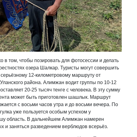
ко в том, чтобы позировать для фотосессии и делать
рестностях озера Шалкар. Туристы могут совершить
е серьёзному 12-километровому маршруту от
Уланского района. Алимжан водит группы по 10-12
оставляет 20-25 тысяч тенге с человека. В эту сумму
лиента может быть приготовлен шашлык. Маршрут
ается с восьми часов утра и до восьми вечера. По
гулка уже пользуется особым успехом у
шу область. В дальнейшем Алимжан намерен
ых и заняться разведением верблюдов всерьёз.