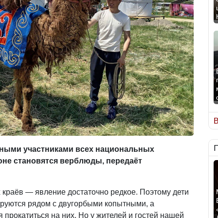
В
нными участниками всех национальных
оне становятся верблюды, передаёт
 краёв — явление достаточно редкое. Поэтому дети
руются рядом с двугорбыми копытными, а
прокатиться на них. Но у жителей и гостей нашей