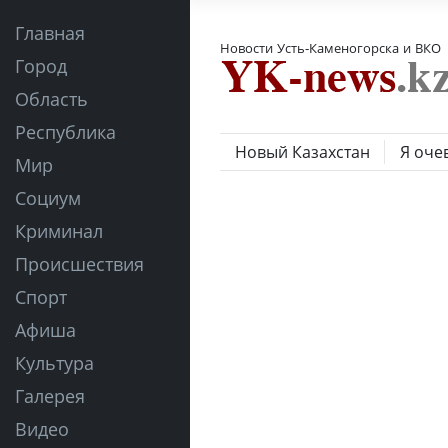
Главная
Новости Усть-Каменогорска и ВКО
Город
Область
Республика
Новый Казахстан
Я оче
Мир
Социум
Криминал
Происшествия
Спорт
Афиша
Культура
Галерея
Видео