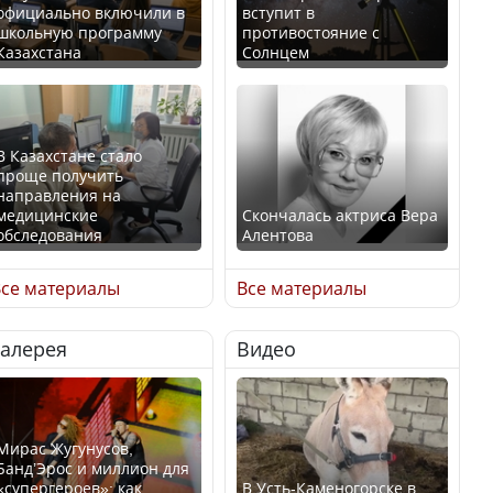
официально включили в
вступит в
школьную программу
противостояние с
Казахстана
Солнцем
В Казахстане стало
проще получить
направления на
медицинские
Скончалась актриса Вера
обследования
Алентова
се материалы
Все материалы
Галерея
Видео
В РФ вынесен заочный
Қазақстан Орталық Азия
приговор по уголовному
елдері арасында әл-ауқат
делу об убийстве Игоря
индексінде көш бастады
Талькова
Мирас Жугунусов,
Банд’Эрос и миллион для
«супергероев»: как
В Усть-Каменогорске в