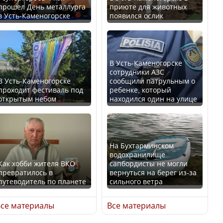
прошел День металлурга
приюте для животных
в Усть-Каменогорске
появился ослик
Казахстан возглавил
В России введены
рейтинг благополучия
дополнительные
среди стран Центральной
ограничения для
Азии
казахстанских прав
В Усть-Каменогорске
сотрудники АЗС
В Усть-Каменогорске
сообщили патрульным о
проходит фестиваль под
ребенке, который
открытым небом
находился один на улице
Будут ли представлены
Трамп официально
интересы регионов в
вступил в должность
Курултае?
президента США
На Бухтарминском
водохранилище
Как хобби жителя ВКО
сапбордисты не могли
превратилось в
вернуться на берег из-за
путеводитель по планете
сильного ветра
Ең төменгі жалақы,
Луну признали объектом
алимент, экология: жеті
культурного наследия,
се материалы
Все материалы
партия сайлаушылармен
находящегося под
нені талқылап жатыр?
угрозой исчезновения