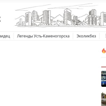
видец
Легенды Усть-Каменогорска
Эколикбез