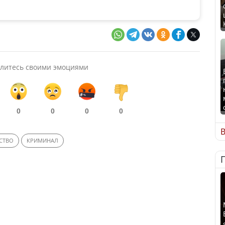
литесь своими эмоциями
0
0
0
0
В
СТВО
КРИМИНАЛ