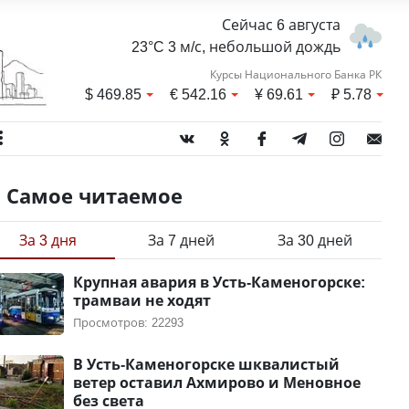
Сейчас 6 августа
23°C 3 м/с, небольшой дождь
Курсы Национального Банка РК
$
469.85
€
542.16
¥
69.61
₽
5.78
Самое читаемое
За 3 дня
За 7 дней
За 30 дней
Крупная авария в Усть-Каменогорске:
трамваи не ходят
Просмотров: 22293
В Усть-Каменогорске шквалистый
ветер оставил Ахмирово и Меновное
без света