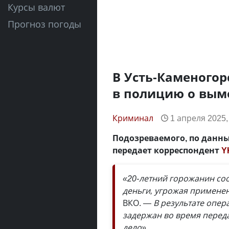
Курсы валют
Прогноз погоды
В Усть-Каменогор
в полицию о вым
Криминал
1 апреля 2025,
Подозреваемого, по данн
передает корреспондент
Y
«20-летний горожанин соо
деньги, угрожая примене
ВКО.
— В результате опе
задержан во время перед
дело».