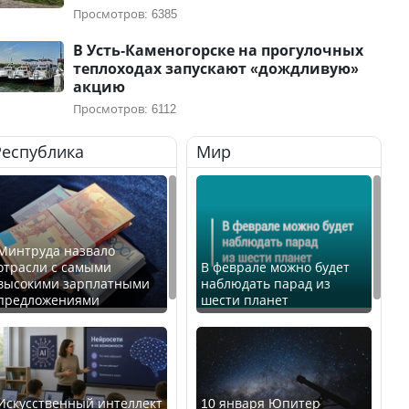
Просмотров: 6385
В Усть-Каменогорске на прогулочных
теплоходах запускают «дождливую»
акцию
Просмотров: 6112
Республика
Мир
Минтруда назвало
отрасли с самыми
В феврале можно будет
высокими зарплатными
наблюдать парад из
предложениями
шести планет
Искусственный интеллект
10 января Юпитер