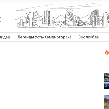
видец
Легенды Усть-Каменогорска
Эколикбез