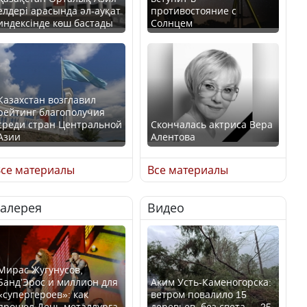
елдері арасында әл-ауқат
противостояние с
индексінде көш бастады
Солнцем
Казахстан возглавил
рейтинг благополучия
среди стран Центральной
Скончалась актриса Вера
Азии
Алентова
се материалы
Все материалы
Галерея
Видео
В РФ вынесен заочный
Будут ли представлены
приговор по уголовному
интересы регионов в
делу об убийстве Игоря
Курултае?
Талькова
Мирас Жугунусов,
Банд’Эрос и миллион для
Аким Усть-Каменогорска:
«супергероев»: как
ветром повалило 15
прошел День металлурга
деревьев, без света — 25