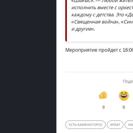
«Шығыс».
— Любой житель
исполнить вместе с орке
каждому с детства. Это «
«Священная война», «Син
и другие».
Мероприятие пройдет с 16:00
Поде
0
0
УСТЬ-КАМЕНОГОРСК
АРБАТ
НА