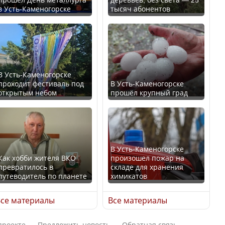
в Усть-Каменогорске
тысяч абонентов
Ең төменгі жалақы,
В России введены
алимент, экология: жеті
дополнительные
партия сайлаушылармен
ограничения для
нені талқылап жатыр?
казахстанских прав
В Усть-Каменогорске
проходит фестиваль под
В Усть-Каменогорске
Минимальная зарплата,
открытым небом
прошёл крупный град
алименты, экология — о
чем говорят с
Трамп официально
избирателями
вступил в должность
представители партий
президента США
В Усть-Каменогорске
Как хобби жителя ВКО
произошел пожар на
превратилось в
складе для хранения
путеводитель по планете
химикатов
Луну признали объектом
Министр рассказал, из
культурного наследия,
се материалы
Все материалы
чего делают колбасу в
находящегося под
Казахстане
угрозой исчезновения
проекте
Предложить новость
Обратная связь