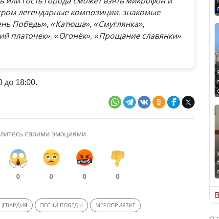
 или гость города сможет взять микрофон и
стром легендарные композиции, знакомые
День Победы», «Катюша», «Смуглянка»,
ий платочек», «Огонёк», «Прощание славянки»
 до 18:00.
литесь своими эмоциями
0
0
0
0
В
ЦГВАРДИЯ
ПЕСНИ ПОБЕДЫ
МЕРОПРИЯТИЕ
О 