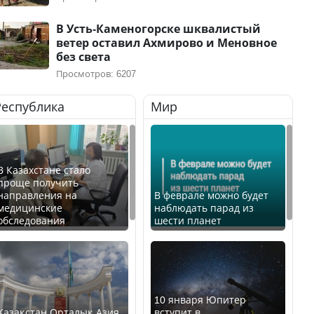
В Усть-Каменогорске шквалистый
ветер оставил Ахмирово и Меновное
без света
Просмотров: 6207
Республика
Мир
В Казахстане стало
проще получить
направления на
В феврале можно будет
медицинские
наблюдать парад из
обследования
шести планет
10 января Юпитер
Қазақстан Орталық Азия
вступит в