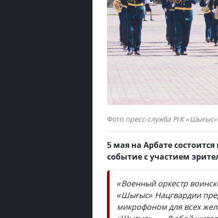
Фото
пресс-служба РгК «Шығыс»
5 мая на Арбате состоится
событие с участием зрите
«Военный оркестр воинск
«Шығыс» Нацгвардии пре
микрофоном для всех же