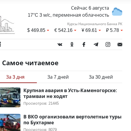
Сейчас 6 августа
17°C 3 м/с, переменная облачность
Курсы Национального Банка РК
$
469.85
€
542.16
¥
69.61
₽
5.78
Самое читаемое
За 3 дня
За 7 дней
За 30 дней
Крупная авария в Усть-Каменогорске:
трамваи не ходят
Просмотров: 21445
В ВКО организовали вертолетные туры
по Бухтарме
Просмотров: 8079