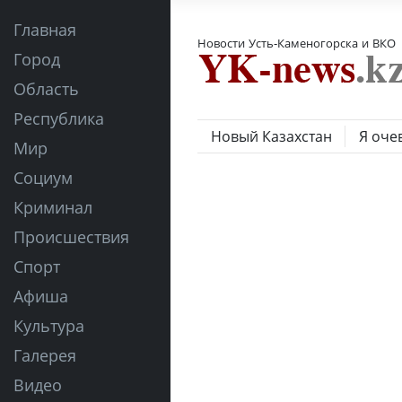
Главная
Новости Усть-Каменогорска и ВКО
Город
Область
Республика
Новый Казахстан
Я оче
Мир
Социум
Криминал
Происшествия
Спорт
Афиша
Культура
Галерея
Видео