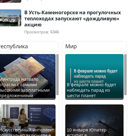
В Усть-Каменогорске на прогулочных
теплоходах запускают «дождливую»
акцию
Просмотров: 6346
Республика
Мир
Минтруда назвало
отрасли с самыми
В феврале можно будет
высокими зарплатными
наблюдать парад из
предложениями
шести планет
Искусственный интеллект
10 января Юпитер
официально включили в
вступит в