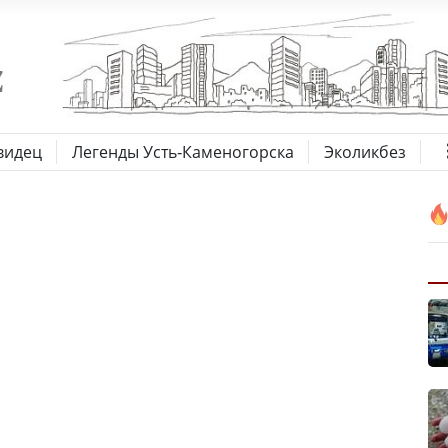
видец
Легенды Усть-Каменогорска
Эколикбез