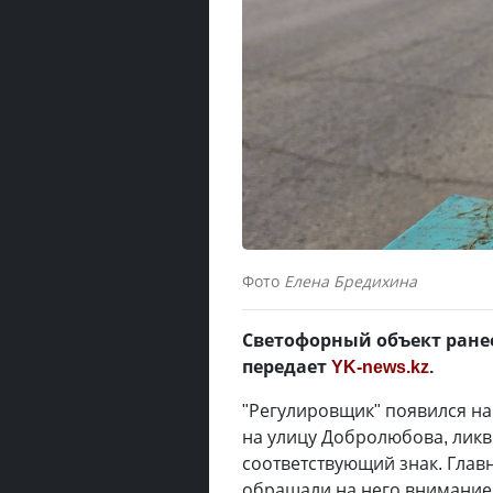
Фото
Елена Бредихина
Светофорный объект ран
передает
YK-news.kz
.
"Регулировщик" появился на
на улицу Добролюбова, ликв
соответствующий знак. Глав
обращали на него внимание 