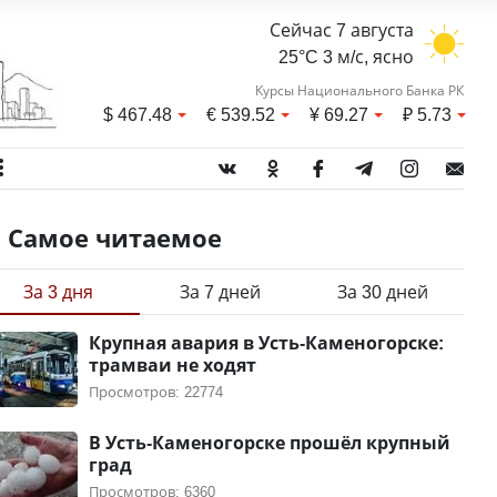
Сейчас 7 августа
25°C 3 м/с, ясно
Курсы Национального Банка РК
$
467.48
€
539.52
¥
69.27
₽
5.73
Самое читаемое
За 3 дня
За 7 дней
За 30 дней
Крупная авария в Усть-Каменогорске:
трамваи не ходят
Просмотров: 22774
В Усть-Каменогорске прошёл крупный
град
Просмотров: 6360