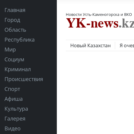
Главная
Новости Усть-Каменогорска и ВКО
Город
Область
Республика
Новый Казахстан
Я оче
Мир
Социум
Криминал
Происшествия
Спорт
Афиша
Культура
Галерея
Видео