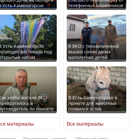
в Усть-Каменогорске
телефонных мошенников
Казахстан возглавил
В России введены
рейтинг благополучия
дополнительные
среди стран Центральной
ограничения для
Азии
казахстанских прав
В Усть-Каменогорске
В ВКО с телевизионной
проходит фестиваль под
вышки сняли двоих
открытым небом
малолетних детей
Будут ли представлены
Трамп официально
интересы регионов в
вступил в должность
Курултае?
президента США
Как хобби жителя ВКО
В Усть-Каменогорске в
превратилось в
приюте для животных
путеводитель по планете
появился ослик
Ең төменгі жалақы,
Луну признали объектом
алимент, экология: жеті
культурного наследия,
се материалы
Все материалы
партия сайлаушылармен
находящегося под
нені талқылап жатыр?
угрозой исчезновения
проекте
Предложить новость
Обратная связь