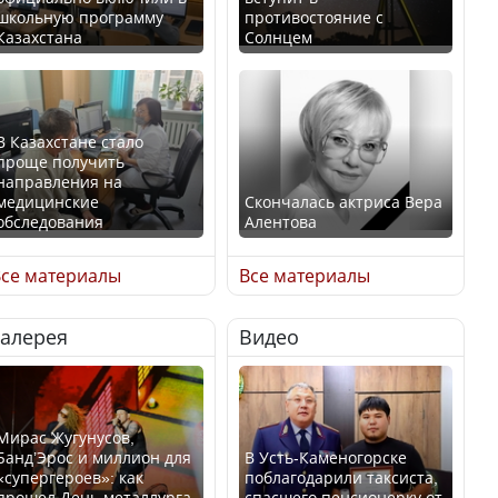
школьную программу
противостояние с
Казахстана
Солнцем
В Казахстане стало
проще получить
направления на
медицинские
Скончалась актриса Вера
обследования
Алентова
се материалы
Все материалы
Галерея
Видео
В РФ вынесен заочный
Қазақстан Орталық Азия
приговор по уголовному
елдері арасында әл-ауқат
делу об убийстве Игоря
индексінде көш бастады
Талькова
Мирас Жугунусов,
Банд’Эрос и миллион для
В Усть-Каменогорске
«супергероев»: как
поблагодарили таксиста,
прошел День металлурга
спасшего пенсионерку от