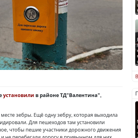
В
ее
установили
в районе ТД"Валентина",
 месте зебры. Ещё одну зебру, которая выходила
идировали. Для пешеходов там установили
ное, чтобы пешие участники дорожного движения
и не перебегали дорогу в привычном для них