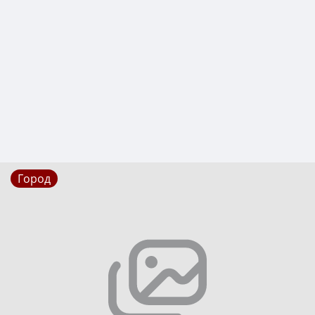
Город