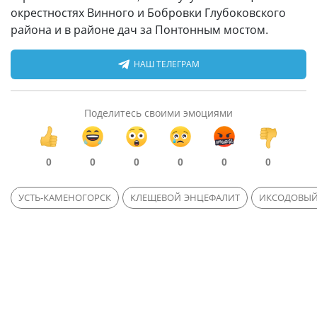
окрестностях Винного и Бобровки Глубоковского
района и в районе дач за Понтонным мостом.
НАШ ТЕЛЕГРАМ
Поделитесь своими эмоциями
0
0
0
0
0
0
УСТЬ-КАМЕНОГОРСК
КЛЕЩЕВОЙ ЭНЦЕФАЛИТ
ИКСОДОВЫЙ