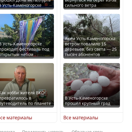
в Усть-Каменогорске
сильного ветра
В России введены
Будут ли представлены
дополнительные
интересы регионов в
ограничения для
Курултае?
казахстанских прав
Аким Усть-Каменогорска:
В Усть-Каменогорске
ветром повалило 15
проходит фестиваль под
деревьев, без света — 25
открытым небом
тысяч абонентов
Ең төменгі жалақы,
алимент, экология: жеті
Трамп официально
партия сайлаушылармен
вступил в должность
нені талқылап жатыр?
президента США
Как хобби жителя ВКО
превратилось в
В Усть-Каменогорске
Минимальная зарплата,
путеводитель по планете
прошёл крупный град
алименты, экология — о
Луну признали объектом
чем говорят с
культурного наследия,
се материалы
Все материалы
избирателями
находящегося под
представители партий
угрозой исчезновения
проекте
Предложить новость
Обратная связь