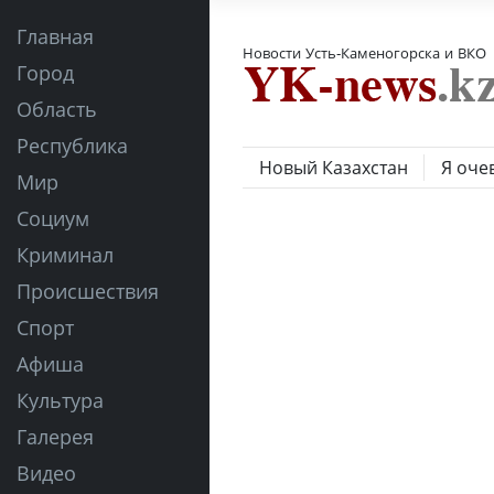
Главная
Новости Усть-Каменогорска и ВКО
Город
Область
Республика
Новый Казахстан
Я оче
Мир
Социум
Криминал
Происшествия
Спорт
Афиша
Культура
Галерея
Видео