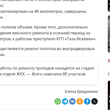
х;
запланирован на 46 километрах, завершены
х.
 полном объеме. Кроме того, дополнительно
дение ямочного ремонта в осенний период на
етров, к работам приступило КГП «Таза Өскемен».
ществляется ремонт полотна во внутридворовых
ах.
В
аботы по ремонту проездов находятся на стадии
в отделе ЖКХ.
— Всего охвачено 95 участков.
Елена Бредихина