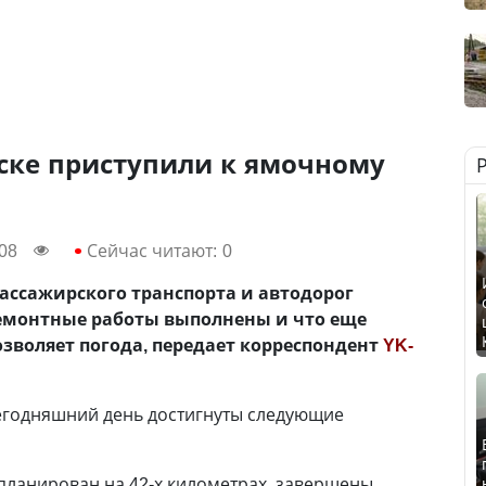
ске приступили к ямочному
:08
Сейчас читают:
0
пассажирского транспорта и автодорог
ремонтные работы выполнены и что еще
озволяет погода, передает корреспондент
YK-
сегодняшний день достигнуты следующие
планирован на 42-х километрах, завершены