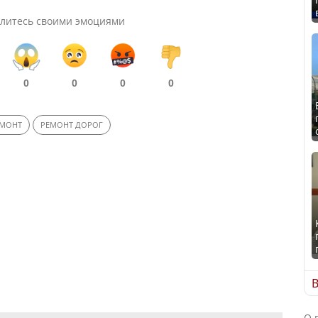
литесь своими эмоциями
0
0
0
0
ЕМОНТ
РЕМОНТ ДОРОГ
В
О 