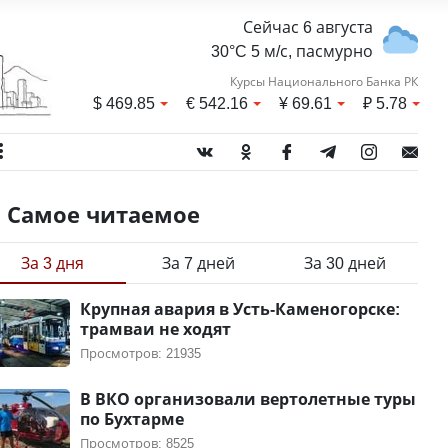
Сейчас 6 августа
30°C 5 м/с, пасмурно
Курсы Национального Банка РК
$
469.85
€
542.16
¥
69.61
₽
5.78
Самое читаемое
За 3 дня
За 7 дней
За 30 дней
Крупная авария в Усть-Каменогорске:
трамваи не ходят
Просмотров: 21935
В ВКО организовали вертолетные туры
по Бухтарме
Просмотров: 8525