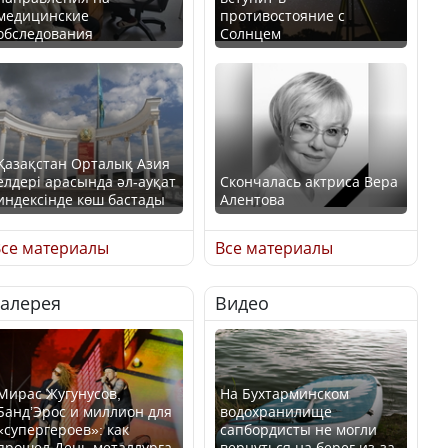
медицинские
противостояние с
обследования
Солнцем
Қазақстан Орталық Азия
елдері арасында әл-ауқат
Скончалась актриса Вера
индексінде көш бастады
Алентова
се материалы
Все материалы
Галерея
Видео
Казахстан возглавил
В РФ вынесен заочный
рейтинг благополучия
приговор по уголовному
среди стран Центральной
делу об убийстве Игоря
Азии
Талькова
Мирас Жугунусов,
На Бухтарминском
Банд’Эрос и миллион для
водохранилище
«супергероев»: как
сапбордисты не могли
прошел День металлурга
вернуться на берег из-за