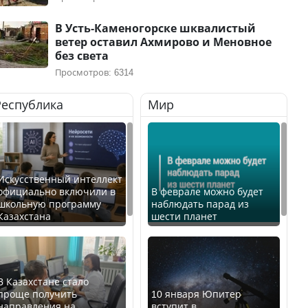
В Усть-Каменогорске шквалистый
ветер оставил Ахмирово и Меновное
без света
Просмотров: 6314
Республика
Мир
Искусственный интеллект
официально включили в
В феврале можно будет
школьную программу
наблюдать парад из
Казахстана
шести планет
В Казахстане стало
проще получить
10 января Юпитер
направления на
вступит в