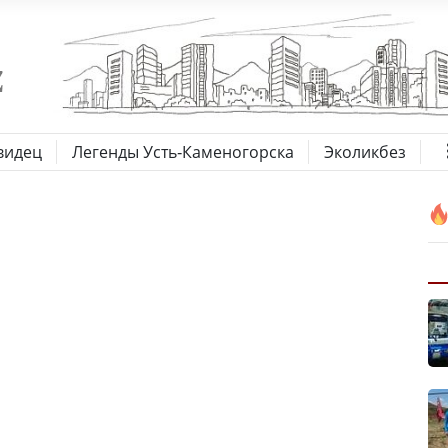
видец
Легенды Усть-Каменогорска
Эколикбез