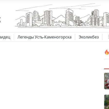
видец
Легенды Усть-Каменогорска
Эколикбез