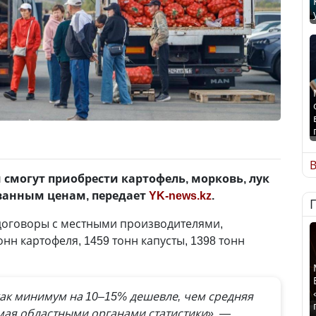
В
и смогут приобрести картофель, морковь, лук
ованным ценам, передает
YK-news.kz
.
 договоры с местными производителями,
нн картофеля, 1459 тонн капусты, 1398 тонн
как минимум на 10–15% дешевле, чем средняя
мая областными органами статистики», —