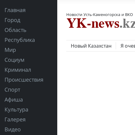
Главная
Новости Усть-Каменогорска и ВКО
Город
Область
Республика
Новый Казахстан
Я оче
Мир
Социум
Криминал
Происшествия
Спорт
Афиша
Культура
Галерея
Видео