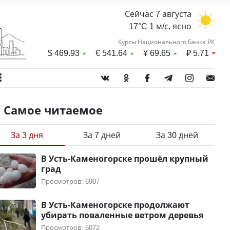
Сейчас 7 августа
17°C 1 м/с, ясно
Курсы Национального Банка РК
$
469.93
€
541.64
¥
69.65
₽
5.71
Самое читаемое
За 3 дня
За 7 дней
За 30 дней
В Усть-Каменогорске прошёл крупный
град
Просмотров: 6907
В Усть-Каменогорске продолжают
убирать поваленные ветром деревья
Просмотров: 6072