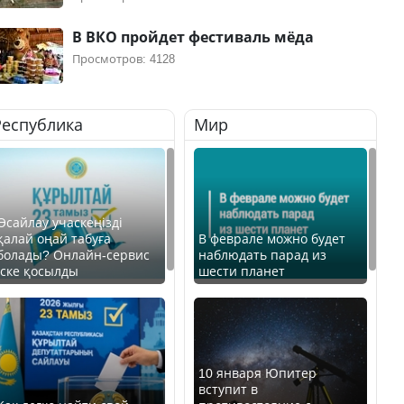
В ВКО пройдет фестиваль мёда
Просмотров: 4128
Республика
Мир
Өсайлау учаскеңізді
қалай оңай табуға
В феврале можно будет
болады? Онлайн-сервис
наблюдать парад из
іске қосылды
шести планет
10 января Юпитер
вступит в