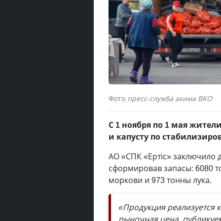
Фото
пресс-служба акима ВКО
С 1 ноября по 1 мая жител
и капусту по стабилизир
АО «СПК «Ертіс» заключило
сформировав запасы: 6080 то
моркови и 973 тонны лука.
«Продукция реализуется 
рыночная цена, публикуе