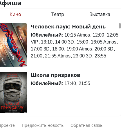
Афиша
Кино
Театр
Выставка
Минимальная зарплата,
алименты, экология — о
Станет ли
Человек-паук: Новый день
чем говорят с
метапневмовирус
избирателями
эпидемией, рассказали в
Юбилейный:
10:15 Atmos
12:00
12:05
представители партий
ВОЗ
VIP
13:10
14:00 3D
15:00
16:05 Atmos
17:00 3D
18:00
19:00 Atmos
20:00 3D
21:00
21:55 Atmos
23:00 3D
23:55
Пассажирский самолет
Школа призраков
Министр рассказал, из
потерпел крушение в
чего делают колбасу в
Южной Корее, погибли
Юбилейный:
17:40
21:55
Казахстане
120 человек
Министр объяснил,
Авиакатастрофа близ
Смешарики сквозь вселенные
почему казахстанские
Актау: Путин принес
проекте
Предложить новость
Обратная связь