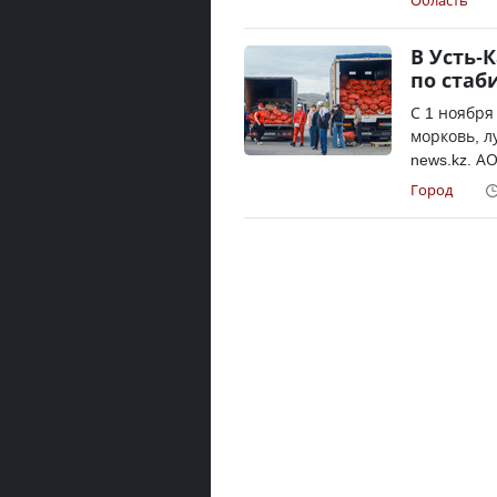
Область
В Усть-
по ста
С 1 ноября
морковь, л
news.kz. А
Город