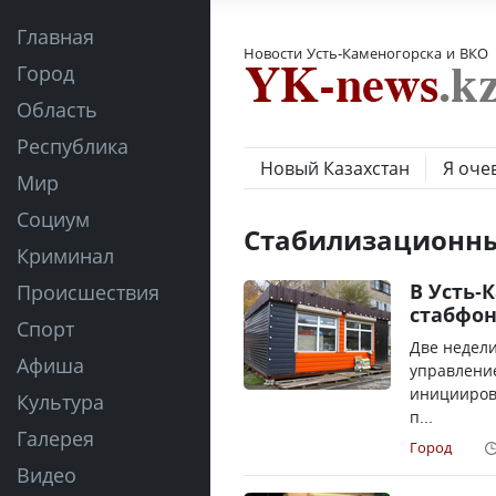
Главная
Новости Усть-Каменогорска и ВКО
Город
Область
Республика
Новый Казахстан
Я оче
Мир
Социум
Стабилизационн
Криминал
В Усть-
Происшествия
стабфон
Спорт
Две недели
Афиша
управлени
иницииров
Культура
п...
Галерея
Город
Видео