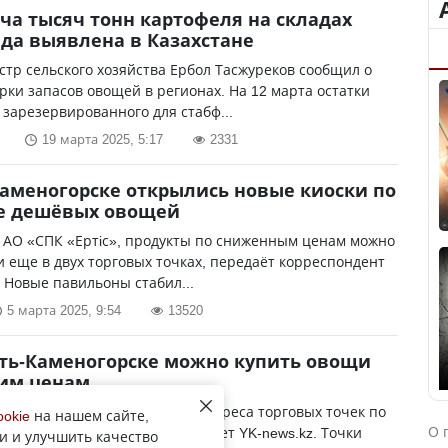
ча тысяч тонн картофеля на складах
да выявлена в Казахстане
тр сельского хозяйства Ербол Тасжуреков сообщил о
рки запасов овощей в регионах. На 12 марта остатки
 зарезервированного для стабф...
19 марта 2025, 5:17
2331
Каменогорске открылись новые киоски по
е дешёвых овощей
 АО «СПК «Ертiс», продукты по сниженным ценам можно
 еще в двух торговых точках, передаёт корреспондент
. Новые павильоны стабил...
5 марта 2025, 9:54
13520
сть-Каменогорске можно купить овощи
ким ценам
ластного центра напомнили адреса торговых точек по
ookie
на нашем сайте,
О 
 продукции стабфонда, передает YK-news.kz. Точки
и и улучшить качество