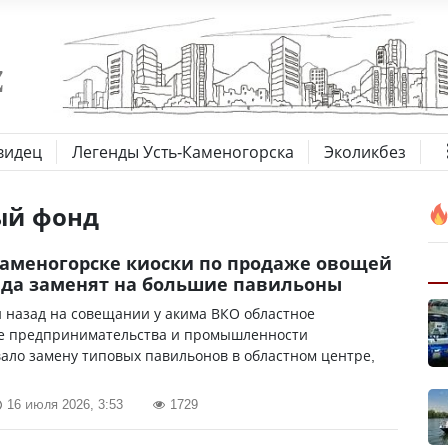
видец
Легенды Усть-Каменогорска
Эколикбез
ый фонд
Каменогорске киоски по продаже овощей
да заменят на большие павильоны
 назад на совещании у акима ВКО областное
е предпринимательства и промышленности
ало замену типовых павильонов в областном центре,
16 июля 2026, 3:53
1729