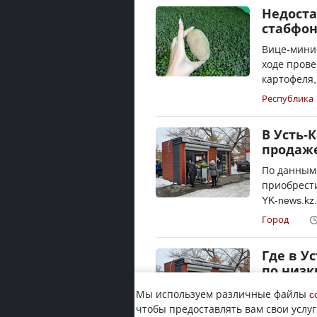
Недоста
стабфон
Вице-минис
ходе прове
картофеля,
Республика
В Усть-
продаж
По данным
приобрести
YK-news.kz
Город
Где в У
по низ
Жителям об
Мы используем различные файлы
c
реализации
чтобы предоставлять вам свои услуг