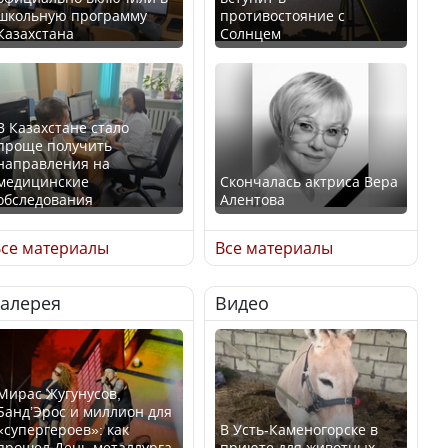
школьную программу
противостояние с
Казахстана
Солнцем
В Казахстане стало
проще получить
направления на
медицинские
Скончалась актриса Вера
обследования
Алентова
се материалы
Все материалы
Галерея
Видео
В РФ вынесен заочный
Қазақстан Орталық Азия
приговор по уголовному
елдері арасында әл-ауқат
делу об убийстве Игоря
индексінде көш бастады
Талькова
Мирас Жугунусов,
Банд’Эрос и миллион для
«супергероев»: как
В Усть-Каменогорске в
прошел День металлурга
приюте для животных