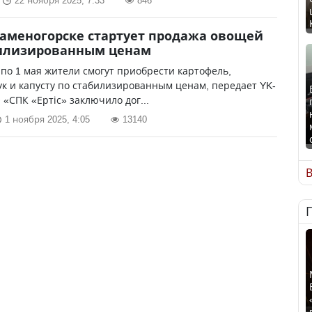
22 ноября 2025, 7:33
846
Каменогорске стартует продажа овощей
билизированным ценам
 по 1 мая жители смогут приобрести картофель,
ук и капусту по стабилизированным ценам, передает YK-
О «СПК «Ертіс» заключило дог...
1 ноября 2025, 4:05
13140
В