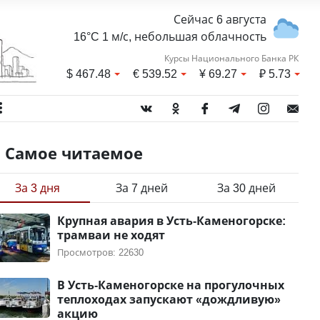
Сейчас 6 августа
16°C 1 м/с, небольшая облачность
Курсы Национального Банка РК
$
467.48
€
539.52
¥
69.27
₽
5.73
Самое читаемое
За 3 дня
За 7 дней
За 30 дней
Крупная авария в Усть-Каменогорске:
трамваи не ходят
Просмотров: 22630
В Усть-Каменогорске на прогулочных
теплоходах запускают «дождливую»
акцию