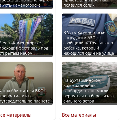
в Усть-Каменогорске
появился ослик
Казахстан возглавил
В России введены
рейтинг благополучия
дополнительные
среди стран Центральной
ограничения для
Азии
казахстанских прав
В Усть-Каменогорске
сотрудники АЗС
В Усть-Каменогорске
сообщили патрульным о
проходит фестиваль под
ребенке, который
открытым небом
находился один на улице
Будут ли представлены
Трамп официально
интересы регионов в
вступил в должность
Курултае?
президента США
На Бухтарминском
водохранилище
Как хобби жителя ВКО
сапбордисты не могли
превратилось в
вернуться на берег из-за
путеводитель по планете
сильного ветра
Ең төменгі жалақы,
Луну признали объектом
алимент, экология: жеті
культурного наследия,
се материалы
Все материалы
партия сайлаушылармен
находящегося под
нені талқылап жатыр?
угрозой исчезновения