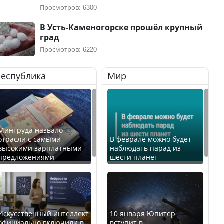
Просмотров: 6300
В Усть-Каменогорске прошёл крупный
град
Просмотров: 6220
Республика
Мир
Минтруда назвало
отрасли с самыми
В феврале можно будет
высокими зарплатными
наблюдать парад из
предложениями
шести планет
Искусственный интеллект
10 января Юпитер
официально включили в
вступит в