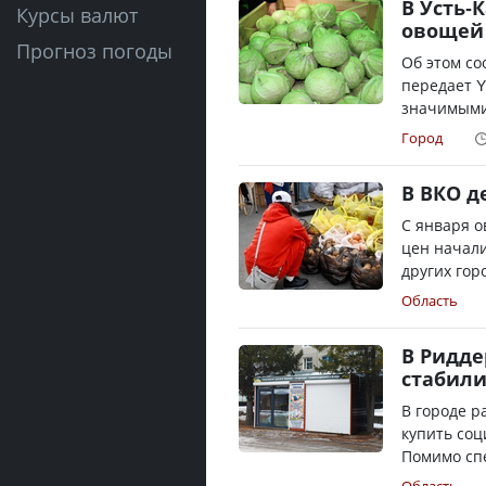
В Усть-
Курсы валют
овощей
Прогноз погоды
Об этом со
передает Y
значимыми
Город
В ВКО д
С января 
цен начали
других гор
Область
В Ридде
стабил
В городе р
купить со
Помимо спе