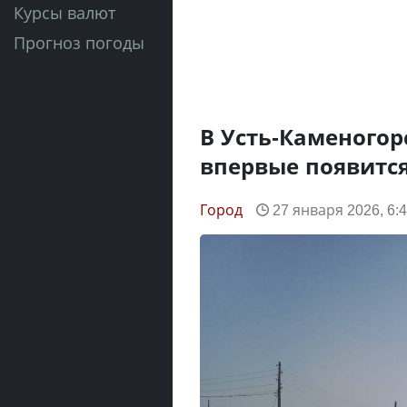
Курсы валют
Прогноз погоды
В Усть-Каменогор
впервые появитс
Город
27 января 2026, 6: