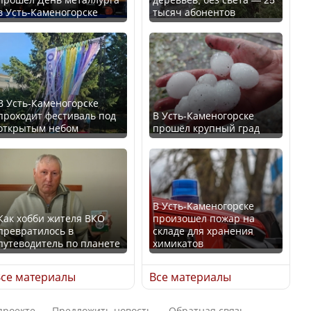
в Усть-Каменогорске
тысяч абонентов
Ең төменгі жалақы,
В России введены
алимент, экология: жеті
дополнительные
партия сайлаушылармен
ограничения для
нені талқылап жатыр?
казахстанских прав
В Усть-Каменогорске
проходит фестиваль под
В Усть-Каменогорске
Минимальная зарплата,
открытым небом
прошёл крупный град
алименты, экология — о
чем говорят с
Трамп официально
избирателями
вступил в должность
представители партий
президента США
В Усть-Каменогорске
Как хобби жителя ВКО
произошел пожар на
превратилось в
складе для хранения
путеводитель по планете
химикатов
Луну признали объектом
Министр рассказал, из
культурного наследия,
се материалы
Все материалы
чего делают колбасу в
находящегося под
Казахстане
угрозой исчезновения
проекте
Предложить новость
Обратная связь