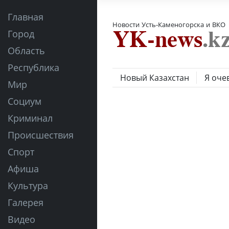
Главная
Новости Усть-Каменогорска и ВКО
Город
Область
Республика
Новый Казахстан
Я оче
Мир
Социум
Криминал
Происшествия
Спорт
Афиша
Культура
Галерея
Видео