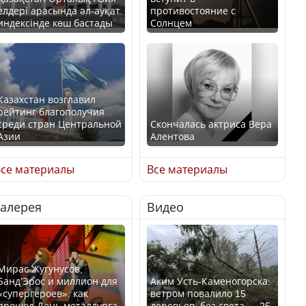
елдері арасында әл-ауқат
противостояние с
индексінде көш бастады
Солнцем
Казахстан возглавил
рейтинг благополучия
среди стран Центральной
Скончалась актриса Вера
Азии
Алентова
се материалы
Все материалы
Галерея
Видео
В РФ вынесен заочный
Будут ли представлены
приговор по уголовному
интересы регионов в
делу об убийстве Игоря
Курултае?
Талькова
Мирас Жугунусов,
Банд’Эрос и миллион для
Аким Усть-Каменогорска:
«супергероев»: как
ветром повалило 15
прошел День металлурга
деревьев, без света — 25