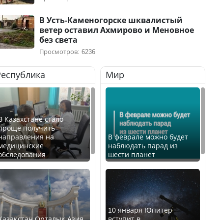
В Усть-Каменогорске шквалистый
ветер оставил Ахмирово и Меновное
без света
Просмотров: 6236
Республика
Мир
В Казахстане стало
проще получить
направления на
В феврале можно будет
медицинские
наблюдать парад из
обследования
шести планет
10 января Юпитер
Қазақстан Орталық Азия
вступит в