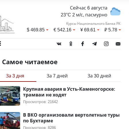
Сейчас 6 августа
23°C 2 м/с, пасмурно
Курсы Национального Банка РК
$
469.85
€
542.16
¥
69.61
₽
5.78
Самое читаемое
За 3 дня
За 7 дней
За 30 дней
Крупная авария в Усть-Каменогорске:
трамваи не ходят
Просмотров: 21642
В ВКО организовали вертолетные туры
по Бухтарме
Просмотров: 8286