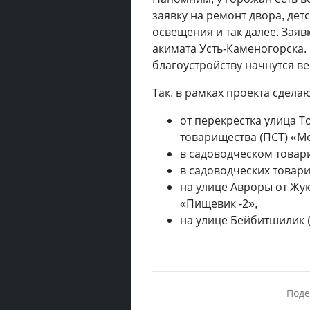
заявку на ремонт двора, дет
освещения и так далее. Заяв
акимата Усть-Каменогорска. 
благоустройству начнутся ве
Так, в рамках проекта сдела
от перекрестка улица Т
товарищества (ПСТ) «Ме
в садоводческом товари
в садоводческих товари
на улице Авроры от Жу
«Пищевик -2»,
на улице Бейбитшилик (
Поде