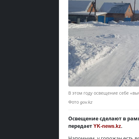
В этом году освещение себе «в
Фото
gov.kz
Освещение сделают в рамк
передает
YK-news.kz
.
Напомним, у горожан есть в