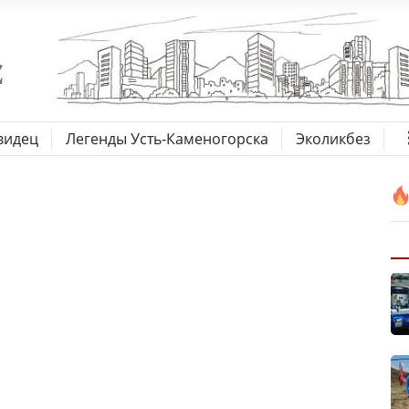
видец
Легенды Усть-Каменогорска
Эколикбез