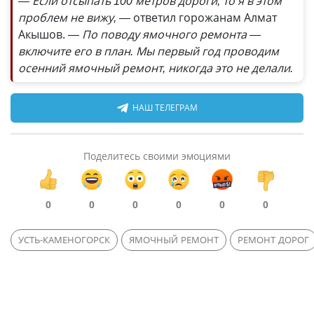
— Если отсыпать 100 метров дороги, то я в этом
проблем не вижу, —
ответил горожанам Алмат
Акышов.
— По поводу ямочного ремонта —
включите его в план. Мы первый год проводим
осенний ямочный ремонт, никогда это не делали.
НАШ ТЕЛЕГРАМ
Поделитесь своими эмоциями
0
0
0
0
0
0
УСТЬ-КАМЕНОГОРСК
ЯМОЧНЫЙ РЕМОНТ
РЕМОНТ ДОРОГ