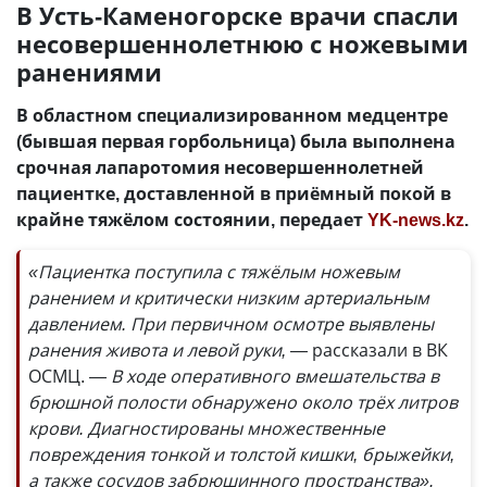
В Усть-Каменогорске врачи спасли
несовершеннолетнюю с ножевыми
ранениями
В областном специализированном медцентре
(бывшая первая горбольница) была выполнена
срочная лапаротомия несовершеннолетней
пациентке, доставленной в приёмный покой в
крайне тяжёлом состоянии, передает
YK-news.kz
.
«Пациентка поступила с тяжёлым ножевым
ранением и критически низким артериальным
давлением. При первичном осмотре выявлены
ранения живота и левой руки, —
рассказали в ВК
ОСМЦ.
— В ходе оперативного вмешательства в
брюшной полости обнаружено около трёх литров
крови. Диагностированы множественные
повреждения тонкой и толстой кишки, брыжейки,
а также сосудов забрюшинного пространства».