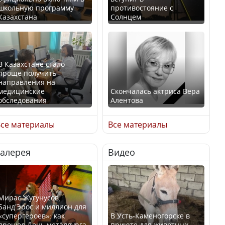
школьную программу
противостояние с
Казахстана
Солнцем
В Казахстане стало
проще получить
направления на
медицинские
Скончалась актриса Вера
обследования
Алентова
се материалы
Все материалы
Галерея
Видео
В РФ вынесен заочный
Қазақстан Орталық Азия
приговор по уголовному
елдері арасында әл-ауқат
делу об убийстве Игоря
индексінде көш бастады
Талькова
Мирас Жугунусов,
Банд’Эрос и миллион для
«супергероев»: как
В Усть-Каменогорске в
прошел День металлурга
приюте для животных