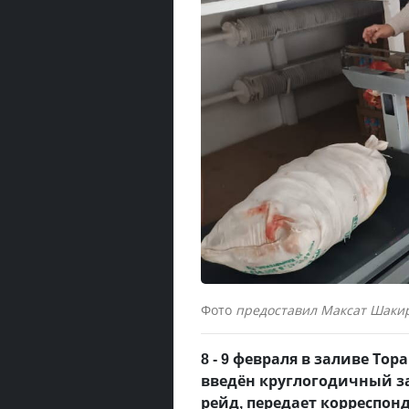
Фото
предоставил Максат Шаки
8 - 9 февраля в заливе Т
введён круглогодичный за
рейд, передает корреспон