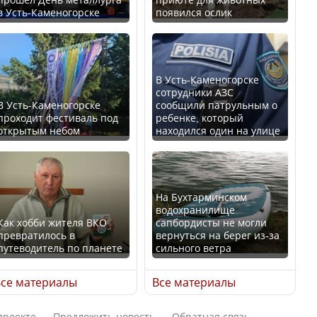
в Усть-Каменогорске
появился ослик
Казахстан возглавил
В России введены
рейтинг благополучия
дополнительные
среди стран Центральной
ограничения для
Азии
казахстанских прав
В Усть-Каменогорске
сотрудники АЗС
В Усть-Каменогорске
сообщили патрульным о
проходит фестиваль под
ребенке, который
открытым небом
находился один на улице
Будут ли представлены
Трамп официально
интересы регионов в
вступил в должность
Курултае?
президента США
На Бухтарминском
водохранилище
Как хобби жителя ВКО
сапбордисты не могли
превратилось в
вернуться на берег из-за
путеводитель по планете
сильного ветра
Ең төменгі жалақы,
Луну признали объектом
алимент, экология: жеті
культурного наследия,
се материалы
Все материалы
партия сайлаушылармен
находящегося под
нені талқылап жатыр?
угрозой исчезновения
проекте
Предложить новость
Обратная связь