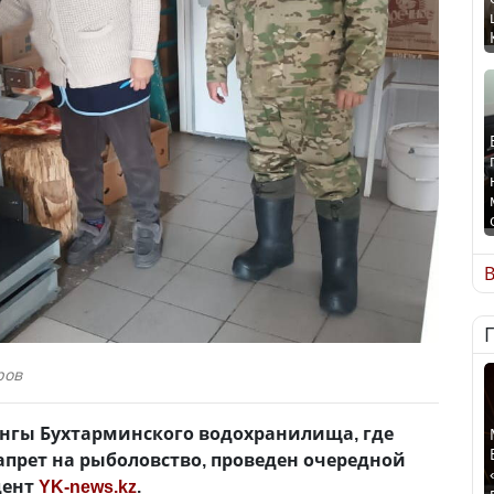
В
ров
орангы Бухтарминского водохранилища, где
прет на рыболовство, проведен очередной
дент
YK-news.kz
.