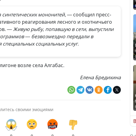
з синтетических мононитей
, — сообщил пресс-
ативного реагирования лесного и охотничьего
ов.
— Живую рыбу, попавшую в сети, выпустили
илограммов — безвозмездно передали в
 специальных социальных услуг.
лигоне возле села Алгабас.
Елена Бредихина
литесь своими эмоциями
В
О 
0
0
0
0