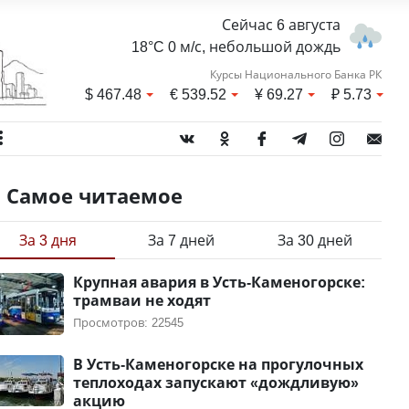
Сейчас 6 августа
18°C 0 м/с, небольшой дождь
Курсы Национального Банка РК
$
467.48
€
539.52
¥
69.27
₽
5.73
Самое читаемое
За 3 дня
За 7 дней
За 30 дней
Крупная авария в Усть-Каменогорске:
трамваи не ходят
Просмотров: 22545
В Усть-Каменогорске на прогулочных
теплоходах запускают «дождливую»
акцию