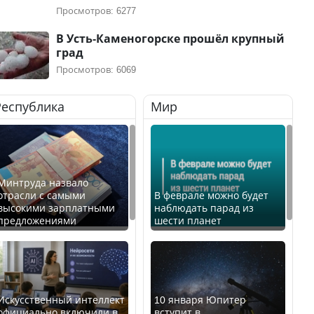
Просмотров: 6277
В Усть-Каменогорске прошёл крупный
град
Просмотров: 6069
Республика
Мир
Минтруда назвало
отрасли с самыми
В феврале можно будет
высокими зарплатными
наблюдать парад из
предложениями
шести планет
Искусственный интеллект
10 января Юпитер
официально включили в
вступит в