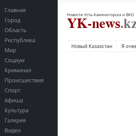
Главная
Новости Усть-Каменогорска и ВКО
Город
Область
Республика
Новый Казахстан
Я оче
Мир
Социум
Криминал
Происшествия
Спорт
Афиша
Культура
Галерея
Видео