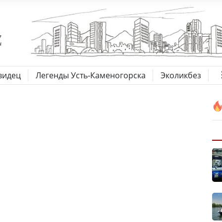
видец
Легенды Усть-Каменогорска
Эколикбез