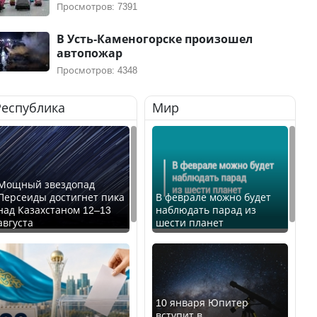
Просмотров: 7391
В Усть-Каменогорске произошел
автопожар
Просмотров: 4348
Республика
Мир
Мощный звездопад
Персеиды достигнет пика
В феврале можно будет
над Казахстаном 12–13
наблюдать парад из
августа
шести планет
10 января Юпитер
вступит в