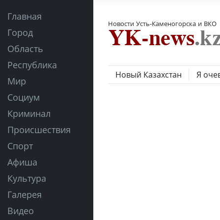
Главная
Новости Усть-Каменогорска и ВКО
Город
Область
Республика
Новый Казахстан
Я оче
Мир
Социум
Криминал
Происшествия
Спорт
Афиша
Культура
Галерея
Видео