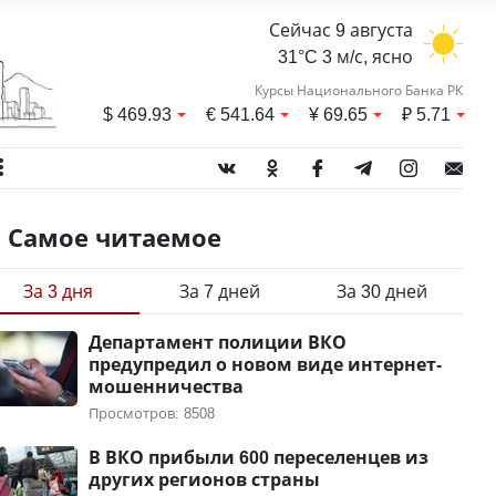
Сейчас 9 августа
31°C 3 м/с, ясно
Курсы Национального Банка РК
$
469.93
€
541.64
¥
69.65
₽
5.71
Самое читаемое
За 3 дня
За 7 дней
За 30 дней
Департамент полиции ВКО
предупредил о новом виде интернет-
мошенничества
Просмотров: 8508
В ВКО прибыли 600 переселенцев из
других регионов страны