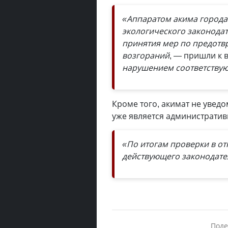
«Аппаратом акима города
экологического законодат
принятия мер по предот
возгораний
, — пришли к 
нарушением соответствую
Кроме того, акимат не уведо
уже является администрати
«По итогам проверки в о
действующего законодате
Поде