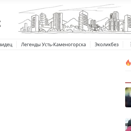
видец
Легенды Усть-Каменогорска
Эколикбез