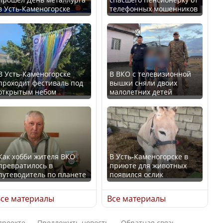
в Усть-Каменогорске
телефонных мошенников
Минтруда назвало
В России введены
отрасли с самыми
дополнительные
высокими зарплатными
ограничения для
предложениями
казахстанских прав
В Усть-Каменогорске
В ВКО с телевизионной
проходит фестиваль под
вышки сняли двоих
открытым небом
малолетних детей
Искусственный интеллект
официально включили в
Трамп официально
школьную программу
вступил в должность
Казахстана
президента США
Как хобби жителя ВКО
В Усть-Каменогорске в
превратилось в
приюте для животных
В Казахстане стало
путеводитель по планете
появился ослик
проще получить
Луну признали объектом
направления на
культурного наследия,
се материалы
Все материалы
медицинские
находящегося под
обследования
угрозой исчезновения
проекте
Предложить новость
Обратная связь