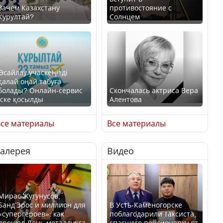
Зачем Казахстану
противостояние с
Курултай?
Солнцем
Өсайлау учаскеңізді
қалай оңай табуға
болады? Онлайн-сервис
Скончалась актриса Вера
іске қосылды
Алентова
се материалы
Все материалы
Галерея
Видео
В РФ вынесен заочный
приговор по уголовному
Как легко найти свой
делу об убийстве Игоря
участок для голосования?
Талькова
Мирас Жугунусов,
Банд’Эрос и миллион для
В Усть-Каменогорске
«супергероев»: как
поблагодарили таксиста,
прошел День металлурга
спасшего пенсионерку от