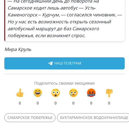
— На сегодняшний день до поворота на
Самарское ходит лишь автобус — Усть-
Каменогорск – Курчум
, — согласился чиновник.
—
Но у нас есть возможность открыть сезонный
автобусный маршрут до баз Самарского
побережья, если возникнет спрос.
Мира Круль
НАШ ТЕЛЕГРАМ
Поделитесь своими эмоциями
0
0
0
0
0
0
САМАРСКОЕ ПОБЕРЕЖЬЕ
БУХТАРМИНСКОЕ ВОДОХРАНИЛИЩЕ