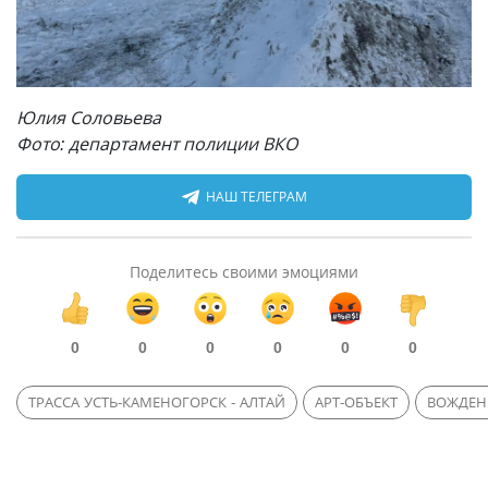
Юлия Соловьева
Фото: департамент полиции ВКО
НАШ ТЕЛЕГРАМ
Поделитесь своими эмоциями
0
0
0
0
0
0
ТРАССА УСТЬ-КАМЕНОГОРСК - АЛТАЙ
АРТ-ОБЪЕКТ
ВОЖДЕН