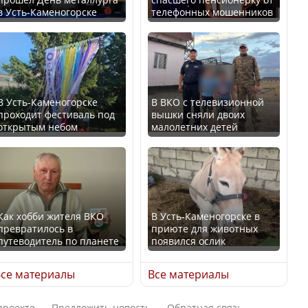
в Усть-Каменогорске
телефонных мошенников
Казахстан возглавил
В России введены
рейтинг благополучия
дополнительные
среди стран Центральной
ограничения для
Азии
казахстанских прав
В Усть-Каменогорске
В ВКО с телевизионной
проходит фестиваль под
вышки сняли двоих
открытым небом
малолетних детей
Будут ли представлены
Трамп официально
интересы регионов в
вступил в должность
Курултае?
президента США
Как хобби жителя ВКО
В Усть-Каменогорске в
превратилось в
приюте для животных
путеводитель по планете
появился ослик
Ең төменгі жалақы,
Луну признали объектом
алимент, экология: жеті
культурного наследия,
се материалы
Все материалы
партия сайлаушылармен
находящегося под
нені талқылап жатыр?
угрозой исчезновения
проекте
Предложить новость
Обратная связь