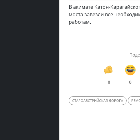
В акимате Катон-Карагайско
моста завезли все необходи
работам.
Поде
0
0
СТАРОАВСТРИЙСКАЯ ДОРОГА
РЕМ