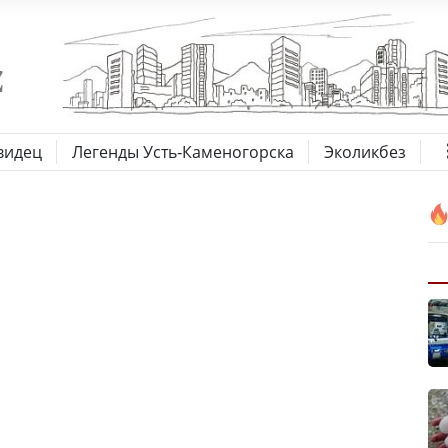
видец
Легенды Усть-Каменогорска
Эколикбез