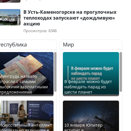
В Усть-Каменогорске на прогулочных
теплоходах запускают «дождливую»
акцию
Просмотров: 6346
Республика
Мир
Минтруда назвало
отрасли с самыми
В феврале можно будет
высокими зарплатными
наблюдать парад из
предложениями
шести планет
Искусственный интеллект
10 января Юпитер
официально включили в
вступит в