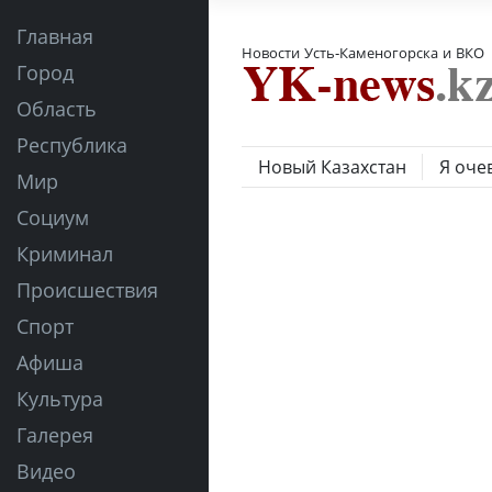
Главная
Новости Усть-Каменогорска и ВКО
Город
Область
Республика
Новый Казахстан
Я оче
Мир
Социум
Криминал
Происшествия
Спорт
Афиша
Культура
Галерея
Видео