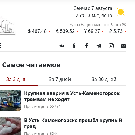
Сейчас 7 августа
25°C 3 м/с, ясно
Курсы Национального Банка РК
$
467.48
€
539.52
¥
69.27
₽
5.73
Самое читаемое
За 3 дня
За 7 дней
За 30 дней
Крупная авария в Усть-Каменогорске:
трамваи не ходят
Просмотров: 22774
В Усть-Каменогорске прошёл крупный
град
Просмотров: 6360