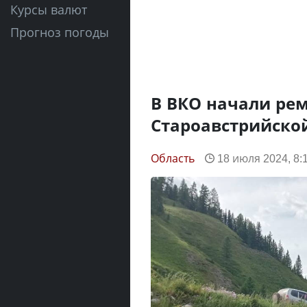
Курсы валют
Прогноз погоды
В ВКО начали ре
Староавстрийско
Область
18 июля 2024, 8: