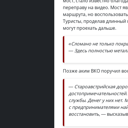
мост, стало известно благод
переправу на видео. Мост я
маршрута, но воспользовать
Туристы, проделав длинный 
могут проехать дальше.
«Сломано не только покр
— Здесь полностью метал
Позже аким ВКО поручил вос
— Староавстрийская дорог
достопримечательностей.
службы. Денег у них нет.
с предпринимателями най
восстановить
, — высказы