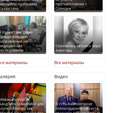
школьную программу
противостояние с
Казахстана
Солнцем
В Казахстане стало
проще получить
направления на
медицинские
Скончалась актриса Вера
обследования
Алентова
се материалы
Все материалы
Галерея
Видео
В РФ вынесен заочный
Қазақстан Орталық Азия
приговор по уголовному
елдері арасында әл-ауқат
делу об убийстве Игоря
индексінде көш бастады
Талькова
Мирас Жугунусов,
Банд’Эрос и миллион для
В Усть-Каменогорске
«супергероев»: как
поблагодарили таксиста,
прошел День металлурга
спасшего пенсионерку от