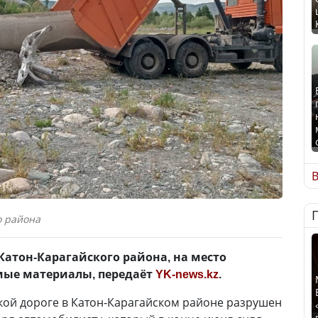
В
о района
атон-Карагайского района, на место
мые материалы, передаёт
YK-news.kz
.
ской дороге в Катон-Карагайском районе разрушен