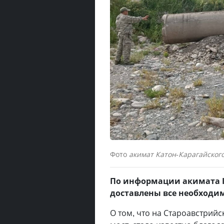
Фото
акимат Катон-Карагайског
По информации акимата К
доставлены все необходи
О том, что на Староавстрий