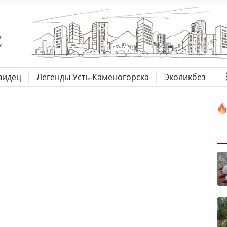
видец
Легенды Усть-Каменогорска
Эколикбез