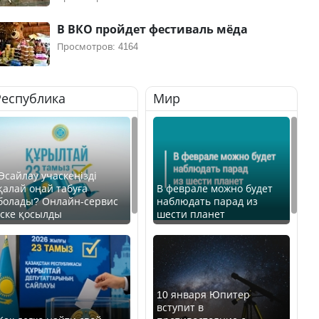
В ВКО пройдет фестиваль мёда
Просмотров: 4164
Республика
Мир
Өсайлау учаскеңізді
қалай оңай табуға
В феврале можно будет
болады? Онлайн-сервис
наблюдать парад из
іске қосылды
шести планет
10 января Юпитер
вступит в