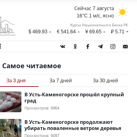
Сейчас 7 августа
16°C 1 м/с, ясно
Курсы Национального Банка РК
$
469.93
€
541.64
¥
69.65
₽
5.71
Самое читаемое
За 3 дня
За 7 дней
За 30 дней
В Усть-Каменогорске прошёл крупный
град
Просмотров: 6964
В Усть-Каменогорске продолжают
убирать поваленные ветром деревья
Просмотров: 6097