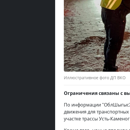
Иллюстративное фото ДП ВКО
Ограничения связаны с в
По информации "ОблШыгысЖо
движения для транспортных
участке трассы Усть-Каменог