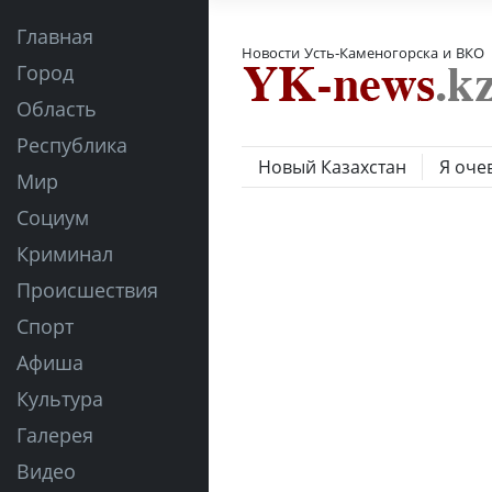
Главная
Новости Усть-Каменогорска и ВКО
Город
Область
Республика
Новый Казахстан
Я оче
Мир
Социум
Криминал
Происшествия
Спорт
Афиша
Культура
Галерея
Видео