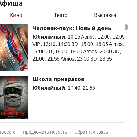
Афиша
Кино
Театр
Выставка
Минимальная зарплата,
алименты, экология — о
Станет ли
Человек-паук: Новый день
чем говорят с
метапневмовирус
избирателями
эпидемией, рассказали в
Юбилейный:
10:15 Atmos
12:00
12:05
представители партий
ВОЗ
VIP
13:10
14:00 3D
15:00
16:05 Atmos
17:00 3D
18:00
19:00 Atmos
20:00 3D
21:00
21:55 Atmos
23:00 3D
23:55
Пассажирский самолет
Школа призраков
Министр рассказал, из
потерпел крушение в
чего делают колбасу в
Южной Корее, погибли
Юбилейный:
17:40
21:55
Казахстане
120 человек
Министр объяснил,
Авиакатастрофа близ
Смешарики сквозь вселенные
почему казахстанские
Актау: Путин принес
проекте
Предложить новость
Обратная связь