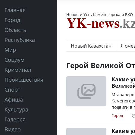
Главная
Новости Усть-Каменогорска и ВКО
Город
Область
Республика
Новый Казахстан
Я оче
Мир
Социум
Герой Великой О
Криминал
Какие у
Происшествия
Великой
Спорт
Мы заверша
Афиша
Каменогорс
подвиги в 
Культура
Город
Галерея
Видео
Какие у