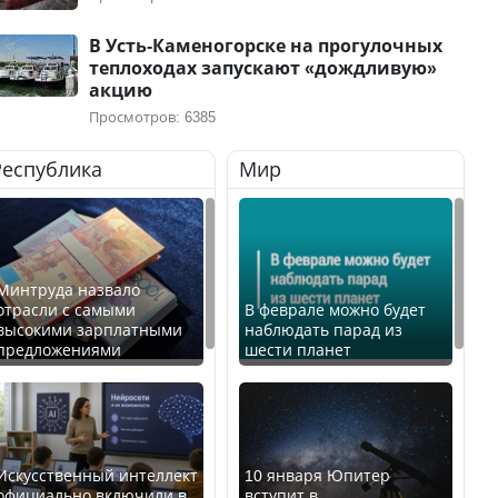
В Усть-Каменогорске на прогулочных
теплоходах запускают «дождливую»
акцию
Просмотров: 6385
Республика
Мир
Минтруда назвало
отрасли с самыми
В феврале можно будет
высокими зарплатными
наблюдать парад из
предложениями
шести планет
Искусственный интеллект
10 января Юпитер
официально включили в
вступит в