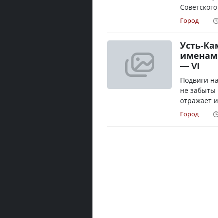
Советского
Город
Усть-Ка
именам
— VI
Подвиги н
не забыты 
отражает и
Город