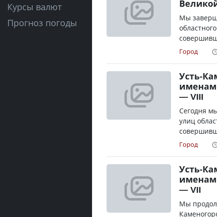
Великой
Курсы валют
Мы заверш
Прогноз погоды
областного
совершивши
Город
Усть-Ка
именам
— VIII
Сегодня м
улиц облас
совершивши
Город
Усть-Ка
именам
— VII
Мы продол
Каменогорс