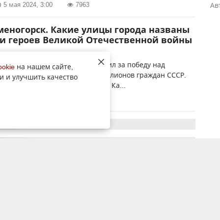
5 мая 2024, 3:00
7963
Ав
меногорск. Какие улицы города названы
и героев Великой Отечественной войны
Союз в 1941 - 1945 годах заплатил за победу над
ookie
на нашем сайте,
страшную цену. Погибло 27 миллионов граждан СССР.
и и улучшить качество
 проходил далеко от Восточного Ка...
4 мая 2024, 11:25
15311