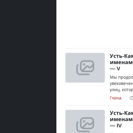
Усть-Ка
именам
— V
Мы продол
увековечен
улиц, кото
Город
Усть-Ка
именам
— IV