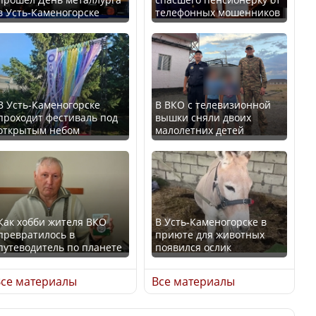
в Усть-Каменогорске
телефонных мошенников
Казахстан возглавил
В России введены
рейтинг благополучия
дополнительные
среди стран Центральной
ограничения для
Азии
казахстанских прав
В Усть-Каменогорске
В ВКО с телевизионной
проходит фестиваль под
вышки сняли двоих
открытым небом
малолетних детей
Будут ли представлены
Трамп официально
интересы регионов в
вступил в должность
Курултае?
президента США
Как хобби жителя ВКО
В Усть-Каменогорске в
превратилось в
приюте для животных
путеводитель по планете
появился ослик
Ең төменгі жалақы,
Луну признали объектом
алимент, экология: жеті
культурного наследия,
се материалы
Все материалы
партия сайлаушылармен
находящегося под
нені талқылап жатыр?
угрозой исчезновения