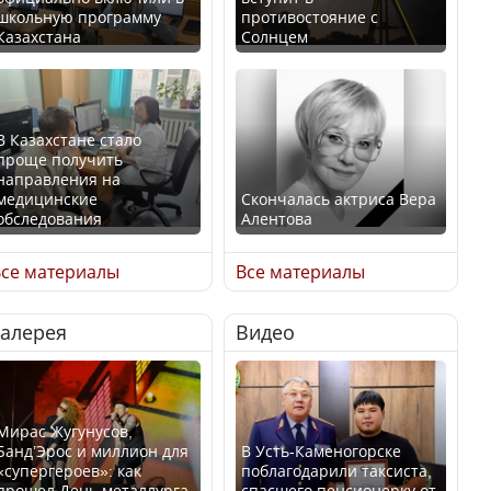
школьную программу
противостояние с
Казахстана
Солнцем
В Казахстане стало
проще получить
направления на
медицинские
Скончалась актриса Вера
обследования
Алентова
се материалы
Все материалы
Галерея
Видео
В РФ вынесен заочный
Қазақстан Орталық Азия
приговор по уголовному
елдері арасында әл-ауқат
делу об убийстве Игоря
индексінде көш бастады
Талькова
Мирас Жугунусов,
Банд’Эрос и миллион для
В Усть-Каменогорске
«супергероев»: как
поблагодарили таксиста,
прошел День металлурга
спасшего пенсионерку от