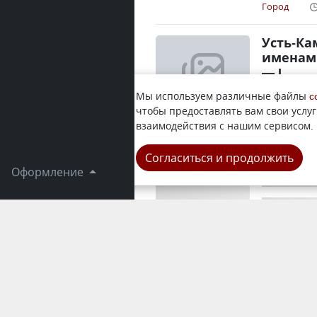
Город
Усть-Ка
именам
— I
Советский 
Мы используем различные файлы
c
фашизмом 
чтобы предоставлять вам свои услуг
Хотя фронт
взаимодействия с нашим сервисом.
Город
Согласиться и продолжить
Оформление