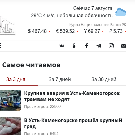
Сейчас 7 августа
29°C 4 м/с, небольшая облачность
Курсы Национального Банка РК
$
467.48
€
539.52
¥
69.27
₽
5.73
Самое читаемое
За 3 дня
За 7 дней
За 30 дней
Крупная авария в Усть-Каменогорске:
трамваи не ходят
Просмотров: 22900
В Усть-Каменогорске прошёл крупный
град
Просмотров: 6494