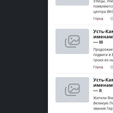
Улицы, по
появляются
центра ВКО
Город
Усть-Ка
именам
— III
Продолжаем
подвиги в 
троих из н
Город
Усть-Ка
именам
— II
Жители Вос
Великую По
звания Гер