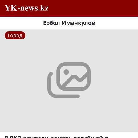
Ербол Иманкулов
Город