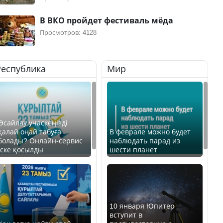
В ВКО пройдет фестиваль мёда
Просмотров: 4128
Республика
Мир
Өсайлау учаскеңізді
қалай оңай табуға
В феврале можно будет
болады? Онлайн-сервис
наблюдать парад из
іске қосылды
шести планет
10 января Юпитер
вступит в