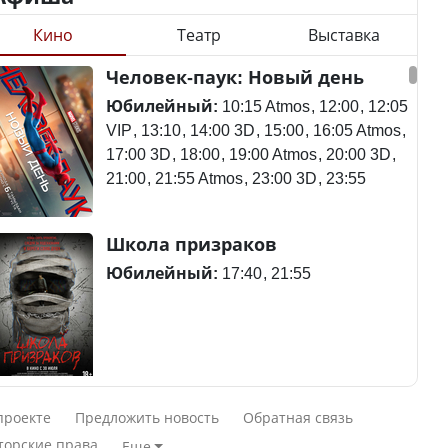
Кино
Театр
Выставка
Станет ли
Человек-паук: Новый день
Будут ли представлены
метапневмовирус
интересы регионов в
эпидемией, рассказали в
Юбилейный:
10:15 Atmos
12:00
12:05
Курултае?
ВОЗ
VIP
13:10
14:00 3D
15:00
16:05 Atmos
17:00 3D
18:00
19:00 Atmos
20:00 3D
21:00
21:55 Atmos
23:00 3D
23:55
Ең төменгі жалақы,
Пассажирский самолет
Школа призраков
алимент, экология: жеті
потерпел крушение в
партия сайлаушылармен
Южной Корее, погибли
Юбилейный:
17:40
21:55
нені талқылап жатыр?
120 человек
Минимальная зарплата,
алименты, экология — о
Авиакатастрофа близ
Смешарики сквозь вселенные
чем говорят с
Актау: Путин принес
проекте
Предложить новость
Обратная связь
избирателями
извинения президенту
Юбилейный:
10:00 VIP
11:45
15:30
торские права
Еще