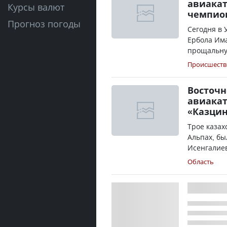
авиакат
Курсы валют
чемпион
Прогноз погоды
Сегодня в 
Ербола Им
прощальную
Происшеств
Восточн
авиакат
«Казцин
Трое казах
Альпах, бы
Исенгалиев
Область