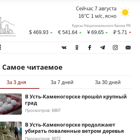
Сейчас 7 августа
16°C 1 м/с, ясно
Курсы Национального Банка РК
$
469.93
€
541.64
¥
69.65
₽
5.71
Самое читаемое
За 3 дня
За 7 дней
За 30 дней
В Усть-Каменогорске прошёл крупный
град
Просмотров: 6907
В Усть-Каменогорске продолжают
убирать поваленные ветром деревья
Просмотров: 6072