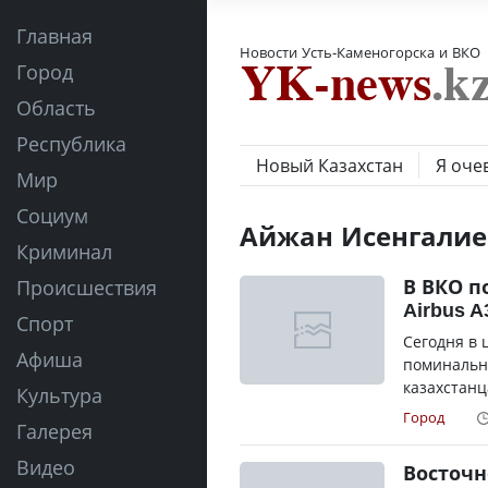
Главная
Новости Усть-Каменогорска и ВКО
Город
Область
Республика
Новый Казахстан
Я оче
Мир
Социум
Айжан Исенгалие
Криминал
В ВКО п
Происшествия
Airbus 
Спорт
Сегодня в 
Афиша
поминальн
казахстанца
Культура
Город
Галерея
Видео
Восточн