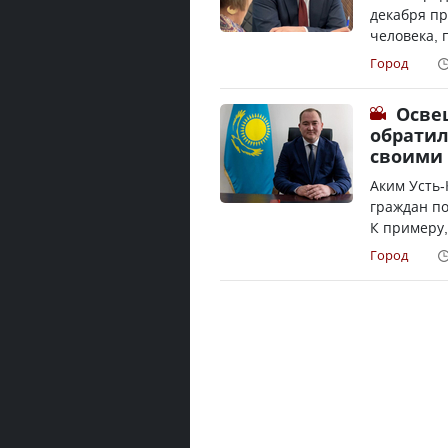
декабря пр
человека, 
Город
Осве
обратил
своими
Аким Усть
граждан по
К примеру,
Город