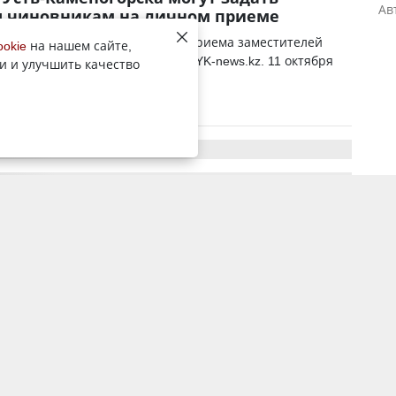
Ав
ы чиновникам на личном приеме
предоставили график личного приема заместителей
ookie
на нашем сайте,
ководителей отделов, передает YK-news.kz. 11 октября
и и улучшить качество
.В., заместитель акима:...
11 октября 2021, 6:14
1749