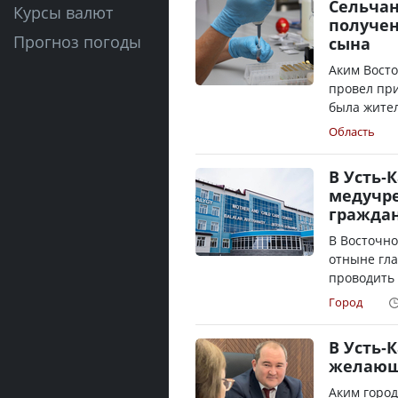
Сельчан
Курсы валют
получен
Прогноз погоды
сына
Аким Восто
провел при
была жител
Область
В Усть-
медучр
гражда
В Восточно
отныне гл
проводить 
Город
В Усть-
желающи
Аким город