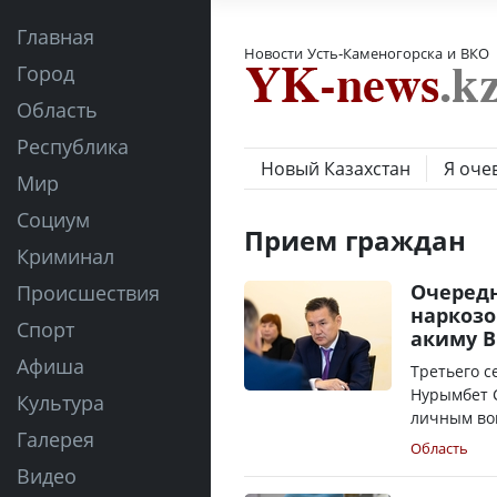
Главная
Новости Усть-Каменогорска и ВКО
Город
Область
Республика
Новый Казахстан
Я оче
Мир
Социум
Прием граждан
Криминал
Очередн
Происшествия
наркозо
Спорт
акиму 
Афиша
Третьего с
Нурымбет 
Культура
личным воп
Галерея
Область
Видео