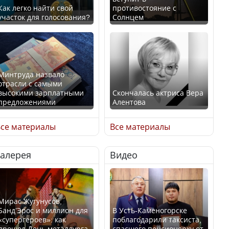
Как легко найти свой
противостояние с
участок для голосования?
Солнцем
Минтруда назвало
отрасли с самыми
высокими зарплатными
Скончалась актриса Вера
предложениями
Алентова
се материалы
Все материалы
Галерея
Видео
Искусственный интеллект
В РФ вынесен заочный
официально включили в
приговор по уголовному
школьную программу
делу об убийстве Игоря
Казахстана
Талькова
Мирас Жугунусов,
Банд’Эрос и миллион для
В Усть-Каменогорске
«супергероев»: как
поблагодарили таксиста,
прошел День металлурга
спасшего пенсионерку от