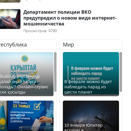
Департамент полиции ВКО
предупредил о новом виде интернет-
мошенничества
Просмотров: 4790
Республика
Мир
Өсайлау учаскеңізді
қалай оңай табуға
В феврале можно будет
болады? Онлайн-сервис
наблюдать парад из
іске қосылды
шести планет
10 января Юпитер
вступит в