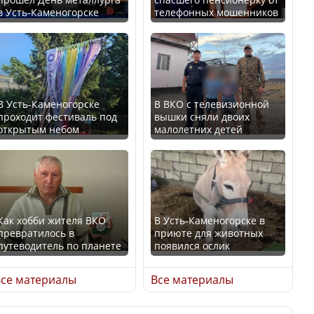
В Казахстане стало
в Усть-Каменогорске
телефонных мошенников
проще получить
В России введены
направления на
дополнительные
медицинские
ограничения для
обследования
казахстанских прав
В Усть-Каменогорске
В ВКО с телевизионной
проходит фестиваль под
вышки сняли двоих
открытым небом
малолетних детей
Қазақстан Орталық Азия
Трамп официально
елдері арасында әл-ауқат
вступил в должность
индексінде көш бастады
президента США
Как хобби жителя ВКО
В Усть-Каменогорске в
превратилось в
приюте для животных
путеводитель по планете
появился ослик
Казахстан возглавил
Луну признали объектом
рейтинг благополучия
культурного наследия,
се материалы
Все материалы
среди стран Центральной
находящегося под
Азии
угрозой исчезновения