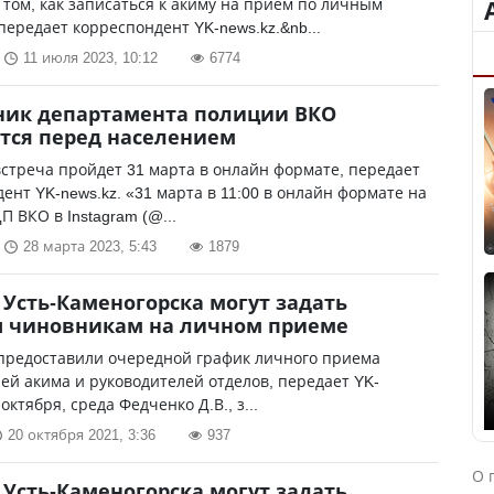
 том, как записаться к акиму на приём по личным
передает корреспондент YK-news.kz.&nb...
11 июля 2023, 10:12
6774
ник департамента полиции ВКО
тся перед населением
стреча пройдет 31 марта в онлайн формате, передает
ент YK-news.kz. «31 марта в 11:00 в онлайн формате на
П ВКО в Instagram (@...
28 марта 2023, 5:43
1879
Усть-Каменогорска могут задать
ы чиновникам на личном приеме
 предоставили очередной график личного приема
ей акима и руководителей отделов, передает YK-
 октября, среда Федченко Д.В., з...
20 октября 2021, 3:36
937
О 
Усть-Каменогорска могут задать