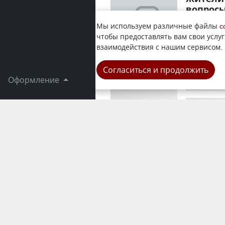
вопрос
В акимате 
Мы используем различные файлы
c
акима и ру
чтобы предоставлять вам свои услуг
Федченко Д
взаимодействия с нашим сервисом.
Город
Согласиться и продолжить
Оформление