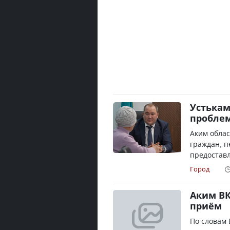
Устькам
пробле
Аким обла
граждан, п
предоставл
Город
Аким ВК
приём
По словам 