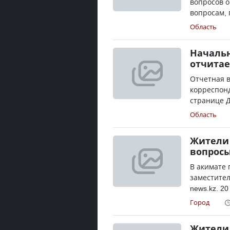
вопросов о
вопросам, 
Область
Началь
отчитае
Отчетная в
корреспонд
странице Д
Область
Жители 
вопрос
В акимате
заместител
news.kz. 20
Город
Жители 