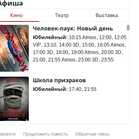
Афиша
Кино
Театр
Выставка
Станет ли
Человек-паук: Новый день
Будут ли представлены
метапневмовирус
интересы регионов в
эпидемией, рассказали в
Юбилейный:
10:15 Atmos
12:00
12:05
Курултае?
ВОЗ
VIP
13:10
14:00 3D
15:00
16:05 Atmos
17:00 3D
18:00
19:00 Atmos
20:00 3D
21:00
21:55 Atmos
23:00 3D
23:55
Ең төменгі жалақы,
Пассажирский самолет
Школа призраков
алимент, экология: жеті
потерпел крушение в
партия сайлаушылармен
Южной Корее, погибли
Юбилейный:
17:40
21:55
нені талқылап жатыр?
120 человек
Минимальная зарплата,
алименты, экология — о
Авиакатастрофа близ
Смешарики сквозь вселенные
чем говорят с
Актау: Путин принес
проекте
Предложить новость
Обратная связь