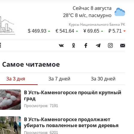
Сейчас 8 августа
28°C 8 м/с, пасмурно
Курсы Национального Банка РК
$
469.93
€
541.64
¥
69.65
₽
5.71
Самое читаемое
За 3 дня
За 7 дней
За 30 дней
В Усть-Каменогорске прошёл крупный
град
Просмотров: 7191
В Усть-Каменогорске продолжают
убирать поваленные ветром деревья
Просмотров: 6201