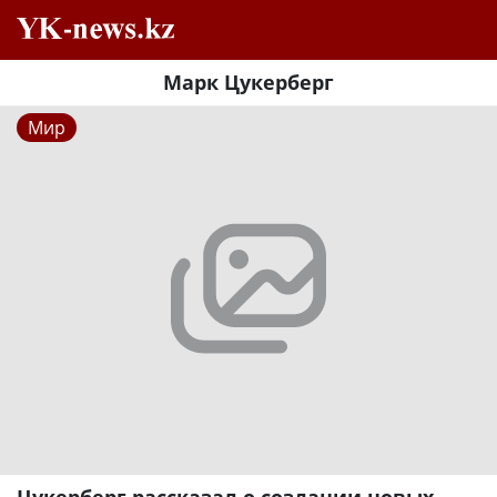
Марк Цукерберг
Мир