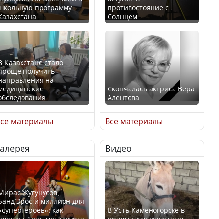
школьную программу
противостояние с
Казахстана
Солнцем
В Казахстане стало
проще получить
направления на
медицинские
Скончалась актриса Вера
обследования
Алентова
се материалы
Все материалы
Галерея
Видео
В РФ вынесен заочный
Қазақстан Орталық Азия
приговор по уголовному
елдері арасында әл-ауқат
делу об убийстве Игоря
индексінде көш бастады
Талькова
Мирас Жугунусов,
Банд’Эрос и миллион для
«супергероев»: как
В Усть-Каменогорске в
прошел День металлурга
приюте для животных