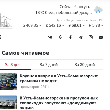
Сейчас 6 августа
18°C 0 м/с, небольшой дождь
Курсы Национального Банка РК
$
469.85
€
542.16
¥
69.61
₽
5.78
Самое читаемое
За 3 дня
За 7 дней
За 30 дней
Крупная авария в Усть-Каменогорске:
трамваи не ходят
Просмотров: 22414
В Усть-Каменогорске на прогулочных
теплоходах запускают «дождливую»
акцию