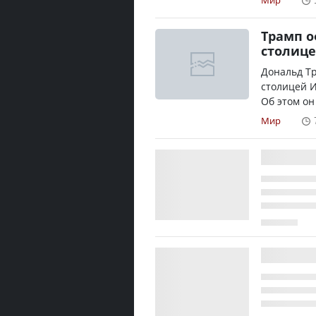
Мир
Трамп 
столиц
Дональд Т
столицей И
Об этом он
Мир