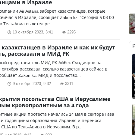
анцами в Израиле
омпании Air Astana заберет казахстанцев, которые
сейчас в Израиле, сообщает Zakon.kz. "Сегодня в 08:00
в Тель-Авиа вылетел ре...
10 октября 2023, 3:41
2295
 казахстанцев в Израиле и как их будут
ь, рассказали в МИД РК
ый представитель МИД РК Айбек Смадияров на
 октября рассказал, сколько казахстанцев сейчас в
ообщает Zakon.kz. МИД и посольство...
9 октября 2023, 9:32
3311
крытия посольства США в Иерусалиме
мым кровопролитным за 4 года
тные акции протеста начались 14 мая в секторе Газа
0-й годовщины образования Израиля и переноса
 США из Тель-Авива в Иерусалим. В р...