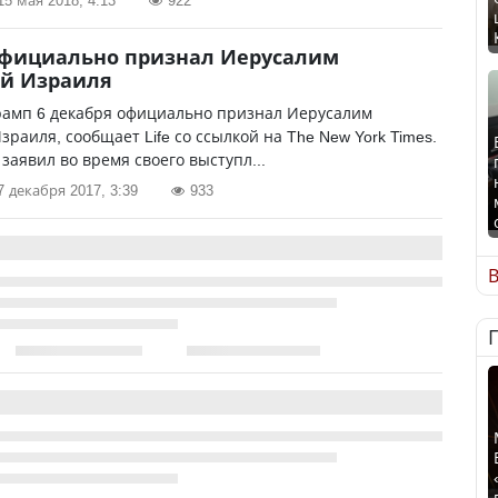
15 мая 2018, 4:13
922
официально признал Иерусалим
ей Израиля
рамп 6 декабря официально признал Иерусалим
зраиля, сообщает Life со ссылкой на The New York Times.
 заявил во время своего выступл...
7 декабря 2017, 3:39
933
В