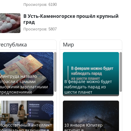
Просмотров: 6190
В Усть-Каменогорске прошёл крупный
град
Просмотров: 5807
Республика
Мир
Минтруда назвало
отрасли с самыми
В феврале можно будет
высокими зарплатными
наблюдать парад из
предложениями
шести планет
Искусственный интеллект
10 января Юпитер
официально включили в
вступит в