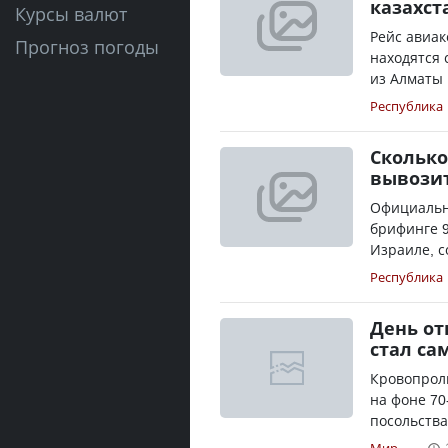
казахст
Курсы валют
Рейс авиак
Прогноз погоды
находятся 
из Алматы 
Республика
Сколько
вывозит
Официальн
брифинге 9
Израиле, с
Республика
День от
стал са
Кровопроли
на фоне 7
посольства