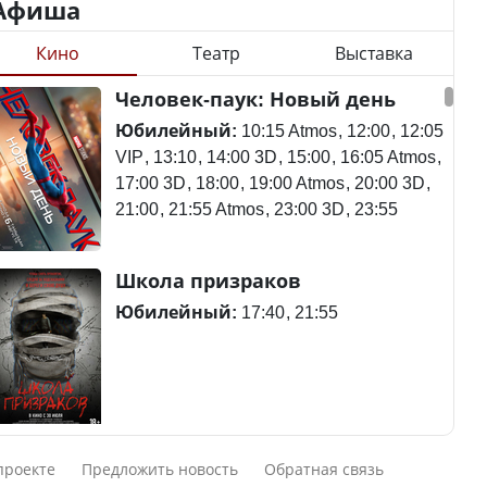
Афиша
Кино
Театр
Выставка
Минимальная зарплата,
алименты, экология — о
Станет ли
Человек-паук: Новый день
чем говорят с
метапневмовирус
избирателями
эпидемией, рассказали в
Юбилейный:
10:15 Atmos
12:00
12:05
представители партий
ВОЗ
VIP
13:10
14:00 3D
15:00
16:05 Atmos
17:00 3D
18:00
19:00 Atmos
20:00 3D
21:00
21:55 Atmos
23:00 3D
23:55
Пассажирский самолет
Школа призраков
Министр рассказал, из
потерпел крушение в
чего делают колбасу в
Южной Корее, погибли
Юбилейный:
17:40
21:55
Казахстане
120 человек
Министр объяснил,
Авиакатастрофа близ
Смешарики сквозь вселенные
почему казахстанские
Актау: Путин принес
проекте
Предложить новость
Обратная связь