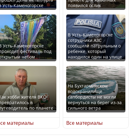
в Усть-Каменогорске
появился ослик
Казахстан возглавил
В России введены
рейтинг благополучия
дополнительные
среди стран Центральной
ограничения для
Азии
казахстанских прав
В Усть-Каменогорске
сотрудники АЗС
В Усть-Каменогорске
сообщили патрульным о
проходит фестиваль под
ребенке, который
открытым небом
находился один на улице
Будут ли представлены
Трамп официально
интересы регионов в
вступил в должность
Курултае?
президента США
На Бухтарминском
водохранилище
Как хобби жителя ВКО
сапбордисты не могли
превратилось в
вернуться на берег из-за
путеводитель по планете
сильного ветра
Ең төменгі жалақы,
Луну признали объектом
алимент, экология: жеті
культурного наследия,
се материалы
Все материалы
партия сайлаушылармен
находящегося под
нені талқылап жатыр?
угрозой исчезновения