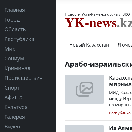
Главная
Новости Усть-Каменогорска и ВКО
Город
Область
Республика
Новый Казахстан
Я оче
Мир
Социум
Арабо-израильск
Криминал
Казахст
Происшествия
мирных
Спорт
МИД Казах
Афиша
между Изр
на мирных 
Культура
Республика
Галерея
Видео
Из Алма