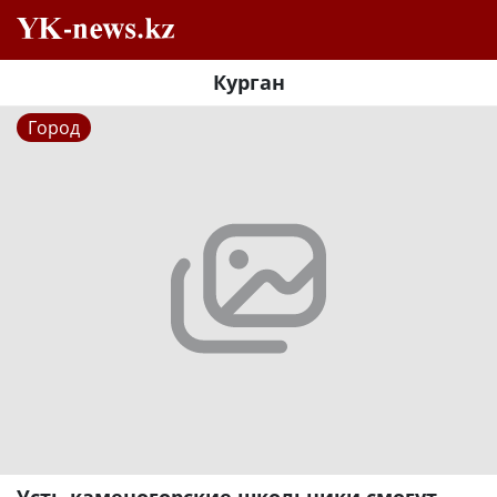
Курган
Город