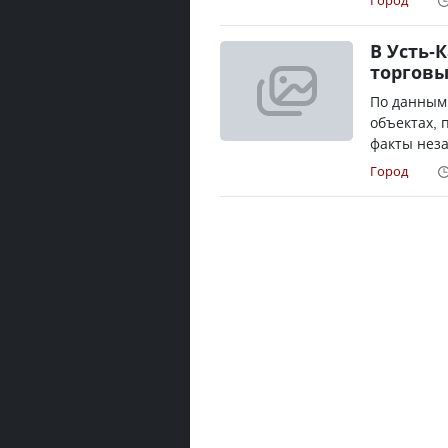
Город
В Усть-
торговы
По данным
объектах, 
факты неза
Город