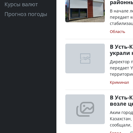
районны
Курсы валют
В начале л
Прогноз погоды
передает к
стабилизац
Область
В Усть-
украли 
Директор п
передает Y
территорию
Криминал
В Усть-
возле ц
Аким горо
Казахстан,
сообщали, 