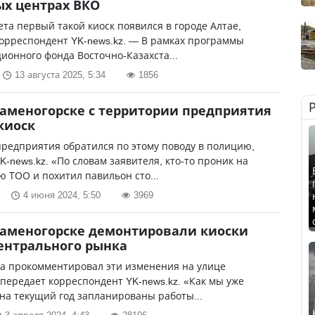
х центрах ВКО
ета первый такой киоск появился в городе Алтае,
орреспондент YK-news.kz. — В рамках программы
ионного фонда Восточно-Казахста...
13 августа 2025, 5:34
1856
Каменогорске с территории предприятия
киоск
редприятия обратился по этому поводу в полицию,
K-news.kz. «По словам заявителя, кто-то проник на
 ТОО и похитил павильон сто...
4 июня 2024, 5:50
3969
Каменогорске демонтировали киоски
ентрального рынка
да прокомментировал эти изменения на улице
 передает корреспондент YK-news.kz. «Как мы уже
на текущий год запланированы работы...