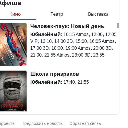
Афиша
Кино
Театр
Выставка
Министр объяснил,
Станет ли
Человек-паук: Новый день
почему казахстанские
метапневмовирус
товары могут стоить
эпидемией, рассказали в
Юбилейный:
10:15 Atmos
12:00
12:05
дороже импортных
ВОЗ
VIP
13:10
14:00 3D
15:00
16:05 Atmos
17:00 3D
18:00
19:00 Atmos
20:00 3D
21:00
21:55 Atmos
23:00 3D
23:55
Курултай – 2026: в списки
Пассажирский самолет
Школа призраков
избирателей по стране
потерпел крушение в
внесены 12 605 788
Южной Корее, погибли
Юбилейный:
17:40
21:55
человек
120 человек
В Казахстане в августе и
Авиакатастрофа близ
Смешарики сквозь вселенные
сентябре ожидается
Актау: Путин принес
проекте
Предложить новость
Обратная связь