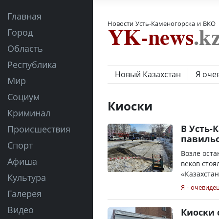
Главная
Новости Усть-Каменогорска и ВКО
Город
Область
Республика
Новый Казахстан
Я оче
Мир
Социум
Киоски
Криминал
В Усть-
Происшествия
павильо
Спорт
Возле оста
Афиша
веков стоя
«Казахстан
Культура
Я - очевиде
Галерея
Видео
Киоски 