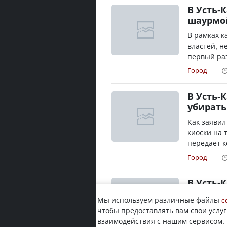
В Усть-
шаурмо
В рамках к
властей, н
первый раз
Город
В Усть-
убирать
Как заявил
киоски на 
передаёт к
Город
В Усть-
В 2020 год
Мы используем различные файлы
c
приведут в
чтобы предоставлять вам свои услуг
передает к
взаимодействия с нашим сервисом.