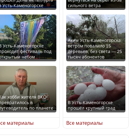
в Усть-Каменогорске
сильного ветра
Ең төменгі жалақы,
В России введены
алимент, экология: жеті
дополнительные
партия сайлаушылармен
ограничения для
нені талқылап жатыр?
казахстанских прав
Аким Усть-Каменогорска:
В Усть-Каменогорске
ветром повалило 15
проходит фестиваль под
деревьев, без света — 25
Минимальная зарплата,
открытым небом
тысяч абонентов
алименты, экология — о
чем говорят с
Трамп официально
избирателями
вступил в должность
представители партий
президента США
Как хобби жителя ВКО
превратилось в
В Усть-Каменогорске
путеводитель по планете
прошёл крупный град
Луну признали объектом
Министр рассказал, из
культурного наследия,
се материалы
Все материалы
чего делают колбасу в
находящегося под
Казахстане
угрозой исчезновения