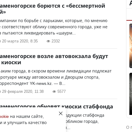
Каменогорске борются с «бессмертной
й»
ампании по борьбе с ларьками, которые, по мнению
е соответствуют облику современного города, уже не
 пытаются ликвидировать «шаурм...
20 марта 2020, 8:35
2332
Каменогорске возле автовокзала будут
 киоски
 аким города, в скором времени ликвидации подлежат
тротуаре между автовокзалом и Дворцом спорта,
орреспондент YK-news.kz. — В...
29 февраля 2020, 11:38
5577
Каменогорске обновят киоски стабфонда
у торговые точки по продаже продукции стабфонда
ookie
на нашем сайте,
 соответствие с архитектурным обликом города,
и и улучшить качество
О 
орреспондент YK-news.kz. — Для...