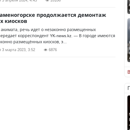
3 апреля 2024, 4:43
28106
Каменогорске продолжается демонтаж
х киосков
 акимата, речь идет о незаконно размещенных
передает корреспондент YK-news.kz. — В городе имеются
конно размещённых киосков, э...
3 марта 2023, 3:52
6876
В