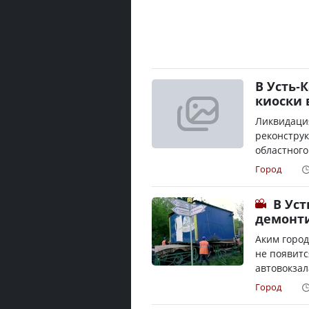
В Усть-
киоски 
Ликвидация
реконструк
областного
Город
В Ус
демонти
Аким город
не появитс
автовокзала
Город