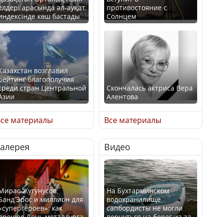
елдері арасында әл-ауқат
противостояние с
индексінде көш бастады
Солнцем
Казахстан возглавил
рейтинг благополучия
среди стран Центральной
Скончалась актриса Вера
Азии
Алентова
се материалы
Все материалы
Галерея
Видео
В РФ вынесен заочный
Будут ли представлены
приговор по уголовному
интересы регионов в
делу об убийстве Игоря
Курултае?
Талькова
Мирас Жугунусов,
На Бухтарминском
Банд’Эрос и миллион для
водохранилище
«супергероев»: как
сапбордисты не могли
прошел День металлурга
вернуться на берег из-за