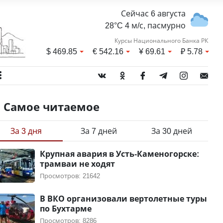
Сейчас 6 августа
28°C 4 м/с, пасмурно
Курсы Национального Банка РК
$
469.85
€
542.16
¥
69.61
₽
5.78
Самое читаемое
За 3 дня
За 7 дней
За 30 дней
Крупная авария в Усть-Каменогорске:
трамваи не ходят
Просмотров: 21642
В ВКО организовали вертолетные туры
по Бухтарме
Просмотров: 8286