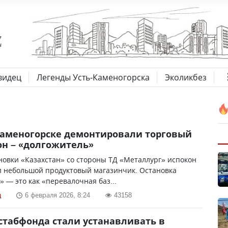
видец
Легенды Усть-Каменогорска
Эколикбез
Каменогорске демонтировали торговый
н – «долгожитель»
новки «Казахстан» со стороны ТД «Металлург» испокон
л небольшой продуктовый магазинчик. Остановка
» — это как «перевалочная баз...
ц
6 февраля 2026, 8:24
43158
стабфонда стали устанавливать в