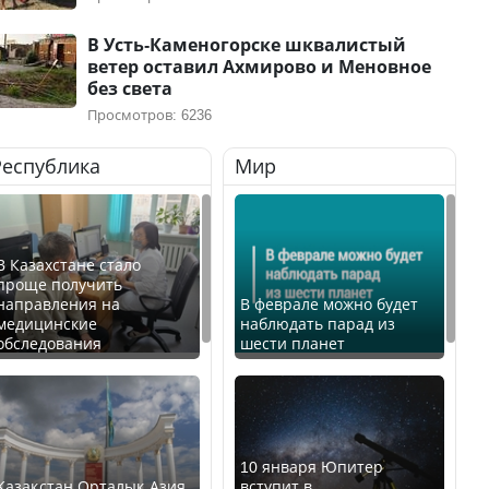
В Усть-Каменогорске шквалистый
ветер оставил Ахмирово и Меновное
без света
Просмотров: 6236
Республика
Мир
В Казахстане стало
проще получить
направления на
В феврале можно будет
медицинские
наблюдать парад из
обследования
шести планет
10 января Юпитер
Қазақстан Орталық Азия
вступит в