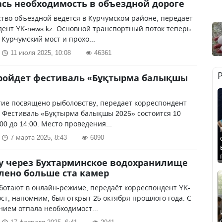
сь необходимость в объездной дороге
тво объездной ведется в Курчумском районе, передает
ент YK-news.kz. Основной транспортный поток теперь
 Курчумский мост и прохо...
11 июля 2025, 10:08
46361
пройдет фестиваль «Бұқтырма балықшы
ие посвящено рыболовству, передает корреспондент
. Фестиваль «Бұқтырма балықшы 2025» состоится 10
00 до 14:00. Место проведения...
7 марта 2025, 8:43
6090
у через Бухтарминское водохранилище
лено больше ста камер
ботают в онлайн-режиме, передаёт корреспондент YK-
ост, напомним, был открыт 25 октября прошлого года. С
нием отпала необходимост...