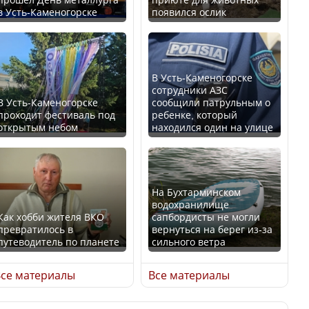
в Усть-Каменогорске
появился ослик
Казахстан возглавил
В России введены
рейтинг благополучия
дополнительные
среди стран Центральной
ограничения для
Азии
казахстанских прав
В Усть-Каменогорске
сотрудники АЗС
В Усть-Каменогорске
сообщили патрульным о
проходит фестиваль под
ребенке, который
открытым небом
находился один на улице
Будут ли представлены
Трамп официально
интересы регионов в
вступил в должность
Курултае?
президента США
На Бухтарминском
водохранилище
Как хобби жителя ВКО
сапбордисты не могли
превратилось в
вернуться на берег из-за
путеводитель по планете
сильного ветра
Ең төменгі жалақы,
Луну признали объектом
алимент, экология: жеті
культурного наследия,
се материалы
Все материалы
партия сайлаушылармен
находящегося под
нені талқылап жатыр?
угрозой исчезновения