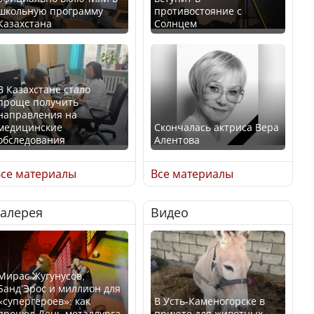
школьную программу
противостояние с
Казахстана
Солнцем
В Казахстане стало
проще получить
направления на
медицинские
Скончалась актриса Вера
обследования
Алентова
се материалы
Все материалы
Галерея
Видео
В РФ вынесен заочный
Қазақстан Орталық Азия
приговор по уголовному
елдері арасында әл-ауқат
делу об убийстве Игоря
индексінде көш бастады
Талькова
Мирас Жугунусов,
Банд’Эрос и миллион для
«супергероев»: как
В Усть-Каменогорске в
прошел День металлурга
приюте для животных