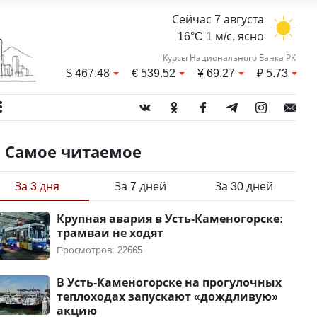
Сейчас 7 августа
16°C 1 м/с, ясно
Курсы Национального Банка РК
$
467.48
€
539.52
¥
69.27
₽
5.73
Самое читаемое
За 3 дня
За 7 дней
За 30 дней
Крупная авария в Усть-Каменогорске:
трамваи не ходят
Просмотров: 22665
В Усть-Каменогорске на прогулочных
теплоходах запускают «дождливую»
акцию