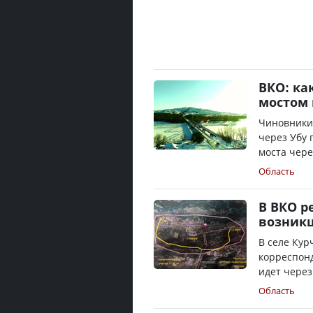
ВКО: ка
мостом
Чиновники 
через Убу 
моста чере
Область
В ВКО р
возникш
В селе Кур
корреспонд
идет через
Область