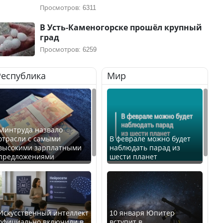
Просмотров: 6311
В Усть-Каменогорске прошёл крупный
град
Просмотров: 6259
Республика
Мир
Минтруда назвало
отрасли с самыми
В феврале можно будет
высокими зарплатными
наблюдать парад из
предложениями
шести планет
Искусственный интеллект
10 января Юпитер
официально включили в
вступит в