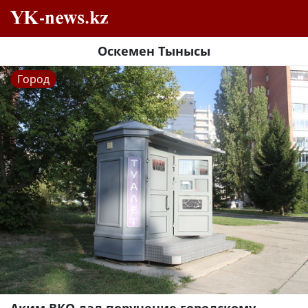
Оскемен Тынысы
Город