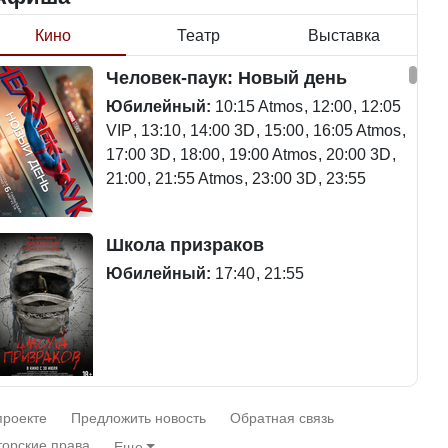
Кино
Театр
Выставка
Станет ли
Человек-паук: Новый день
Будут ли представлены
метапневмовирус
интересы регионов в
эпидемией, рассказали в
Юбилейный:
10:15 Atmos
12:00
12:05
Курултае?
ВОЗ
VIP
13:10
14:00 3D
15:00
16:05 Atmos
17:00 3D
18:00
19:00 Atmos
20:00 3D
21:00
21:55 Atmos
23:00 3D
23:55
Ең төменгі жалақы,
Пассажирский самолет
Школа призраков
алимент, экология: жеті
потерпел крушение в
партия сайлаушылармен
Южной Корее, погибли 120
Юбилейный:
17:40
21:55
нені талқылап жатыр?
человек
Минимальная зарплата,
алименты, экология — о
Авиакатастрофа близ
Смешарики сквозь вселенные
чем говорят с
Актау: Путин принес
проекте
Предложить новость
Обратная связь
избирателями
извинения президенту
Юбилейный:
10:00 VIP
11:45
15:30
торские права
Еще