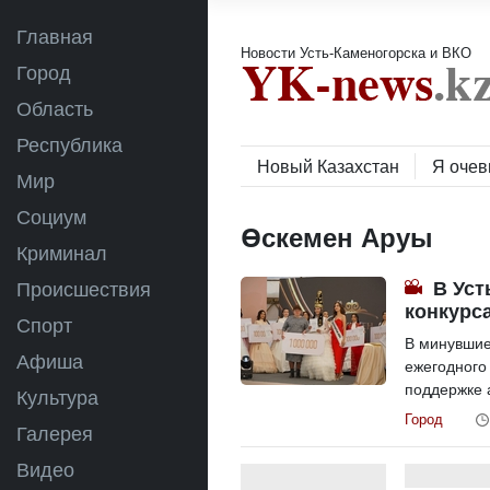
Главная
Новости Усть-Каменогорска и ВКО
Город
Область
Республика
Новый Казахстан
Я очев
Мир
Социум
Өскемен Аруы
Криминал
В Уст
Происшествия
конкурс
Спорт
В минувшие
Афиша
ежегодного
поддержке а
Культура
Город
Галерея
Видео