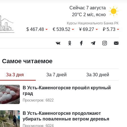
Сейчас 7 августа
20°C 2 м/с, ясно
Курсы Национального Банка РК
$
467.48
€
539.52
¥
69.27
₽
5.73
Самое читаемое
За 3 дня
За 7 дней
За 30 дней
В Усть-Каменогорске прошёл крупный
град
Просмотров: 6822
В Усть-Каменогорске продолжают
убирать поваленные ветром деревья
Просмотров: 6024