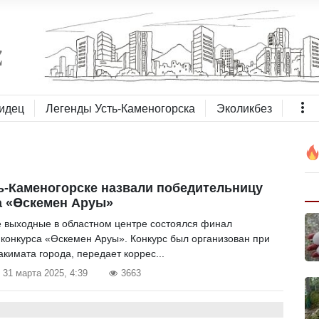
идец
Легенды Усть-Каменогорска
Эколикбез
ь-Каменогорске назвали победительницу
а «Өскемен Аруы»
 выходные в областном центре состоялся финал
 конкурса «Өскемен Аруы». Конкурс был организован при
кимата города, передает коррес...
31 марта 2025, 4:39
3663