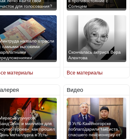
Как легко найти свой
в противостояние с
участок для голосования?
Солнцем
Минтруда назвало отрасли
с самыми высокими
зарплатными
Скончалась актриса Вера
предложениями
Алентова
се материалы
Все материалы
Галерея
Видео
Искусственный интеллект
В РФ вынесен заочный
официально включили в
приговор по уголовному
школьную программу
делу об убийстве Игоря
Казахстана
Талькова
Мирас Жугунусов,
Банд’Эрос и миллион для
В Усть-Каменогорске
«супергероев»: как прошел
поблагодарили таксиста,
День металлурга в Усть-
спасшего пенсионерку от