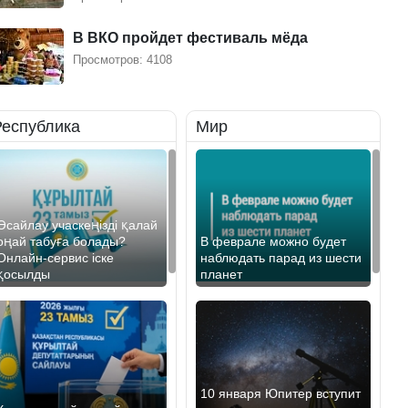
В ВКО пройдет фестиваль мёда
Просмотров: 4108
Республика
Мир
Өсайлау учаскеңізді қалай
оңай табуға болады?
В феврале можно будет
Онлайн-сервис іске
наблюдать парад из шести
қосылды
планет
10 января Юпитер вступит